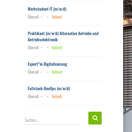
Werkstudent IT (m/w/d)
Überall
Teilzeit
Praktikant (m/w/d) Alternative Antriebe und
Antriebselektronik
Überall
Vollzeit
Expert*in Digitalisierung
Überall
Vollzeit
Fullstack-DevOps (m/w/d)
Überall
Teilzeit
S
Suchen …
u
c