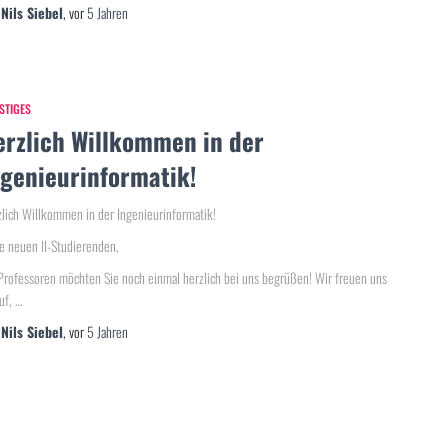
n
Nils Siebel
, vor
5 Jahren
STIGES
erzlich Willkommen in der
ngenieurinformatik!
lich Willkommen in der Ingenieurinformatik!
e neuen II-Studierenden,
Professoren möchten Sie noch einmal herzlich bei uns begrüßen! Wir freuen uns
uf, …
n
Nils Siebel
, vor
5 Jahren