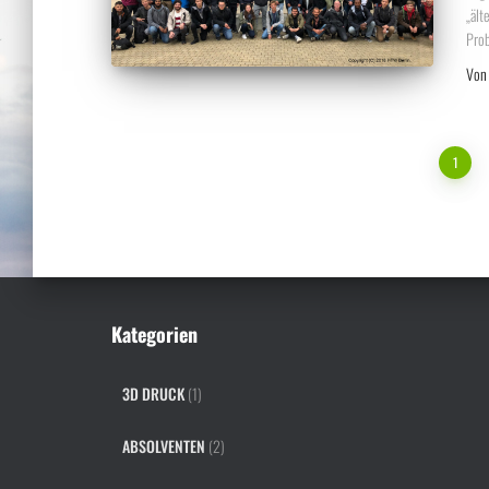
„ält
Prob
Vo
Seitennummerierung
1
der
Beiträge
Kategorien
3D DRUCK
(1)
ABSOLVENTEN
(2)