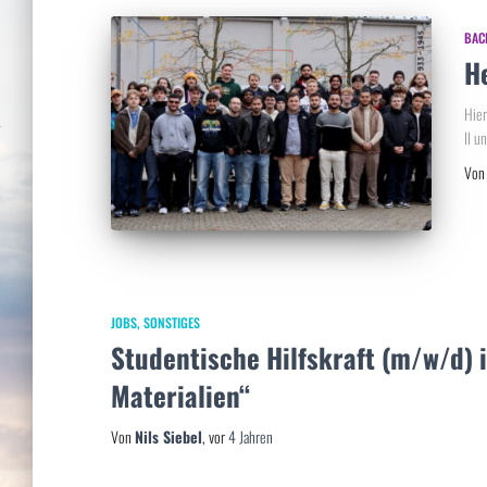
BAC
H
Hier
II u
Vo
JOBS
SONSTIGES
Studentische Hilfskraft (m/w/d) 
Materialien“
Von
Nils Siebel
, vor
4 Jahren