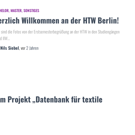
HELOR
MASTER
SONSTIGES
erzlich Willkommen an der HTW Berlin!
 sind die Fotos von der Erstsemesterbegrüßung an der HTW in den Studiengängen
nd IIW…
n
Nils Siebel
, vor
2 Jahren
im Projekt „Datenbank für textile