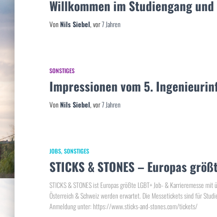
Willkommen im Studiengang und 
Von
Nils Siebel
, vor
7 Jahren
SONSTIGES
Impressionen vom 5. Ingenieurin
Von
Nils Siebel
, vor
7 Jahren
JOBS
SONSTIGES
STICKS & STONES – Europas größt
STICKS & STONES ist Europas größte LGBT+ Job- & Karrieremesse mit 
Österreich & Schweiz werden erwartet. Die Messetickets sind für Studi
Anmeldung unter: https://www.sticks-and-stones.com/tickets/