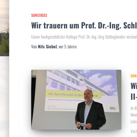
SONSTIGES
Wir trauern um Prof. Dr.-Ing. Sch
Unser hochgeschätzter Kollege Prof. Dr.-Ing. Jörg Schlingheider verst
Von
Nils Siebel
, vor
5 Jahren
SON
W
I
In d
Nove
Leh
Vort