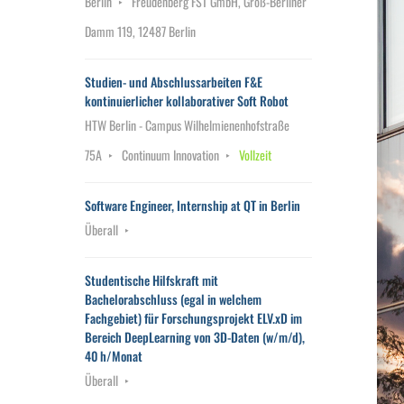
Berlin
Freudenberg FST GmbH, Groß-Berliner
Damm 119, 12487 Berlin
Studien- und Abschlussarbeiten F&E
kontinuierlicher kollaborativer Soft Robot
HTW Berlin - Campus Wilhelmienenhofstraße
75A
Continuum Innovation
Vollzeit
Software Engineer, Internship at QT in Berlin
Überall
Studentische Hilfskraft mit
Bachelorabschluss (egal in welchem
Fachgebiet) für Forschungsprojekt ELV.xD im
Bereich DeepLearning von 3D-Daten (w/m/d),
40 h/Monat
Überall