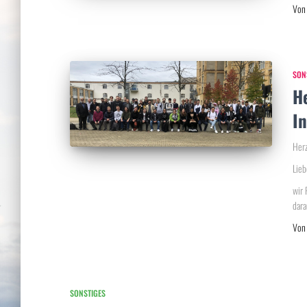
Vo
SON
H
I
Herz
Lieb
wir 
dara
Vo
SONSTIGES