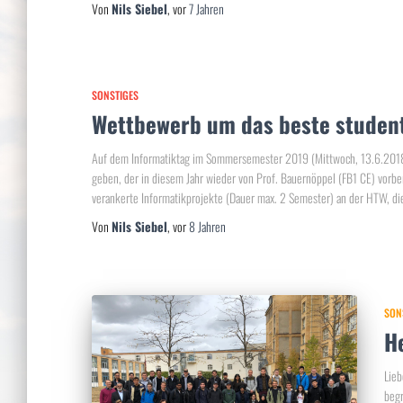
Von
Nils Siebel
, vor
7 Jahren
SONSTIGES
Wettbewerb um das beste student
Auf dem Informatiktag im Sommersemester 2019 (Mittwoch, 13.6.2018)
geben, der in diesem Jahr wieder von Prof. Bauernöppel (FB1 CE) vorber
verankerte Informatikprojekte (Dauer max. 2 Semester) an der HTW, di
Von
Nils Siebel
, vor
8 Jahren
SON
H
Lieb
begr