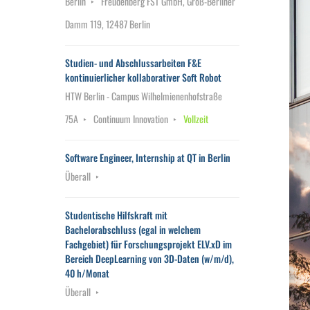
Berlin
Freudenberg FST GmbH, Groß-Berliner
Damm 119, 12487 Berlin
Studien- und Abschlussarbeiten F&E
kontinuierlicher kollaborativer Soft Robot
HTW Berlin - Campus Wilhelmienenhofstraße
75A
Continuum Innovation
Vollzeit
Software Engineer, Internship at QT in Berlin
Überall
Studentische Hilfskraft mit
Bachelorabschluss (egal in welchem
Fachgebiet) für Forschungsprojekt ELV.xD im
Bereich DeepLearning von 3D-Daten (w/m/d),
40 h/Monat
Überall