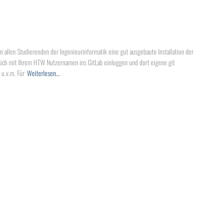
n allen Studierenden der Ingenieurinformatik eine gut ausgebaute Installation der
sich mit Ihrem HTW Nutzernamen ins GitLab einloggen und dort eigene git
 u.v.m. Für
Weiterlesen…