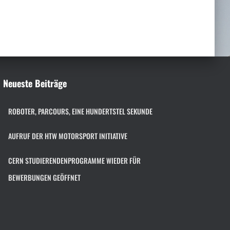
h
e
n
n
a
c
h
Neueste Beiträge
:
ROBOTER, PARCOURS, EINE HUNDERTSTEL SEKUNDE
AUFRUF DER HTW MOTORSPORT INITIATIVE
CERN STUDIERENDENPROGRAMME WIEDER FÜR
BEWERBUNGEN GEÖFFNET