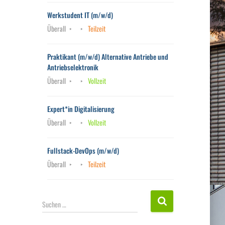
Werkstudent IT (m/w/d)
Überall
Teilzeit
Praktikant (m/w/d) Alternative Antriebe und
Antriebselektronik
Überall
Vollzeit
Expert*in Digitalisierung
Überall
Vollzeit
Fullstack-DevOps (m/w/d)
Überall
Teilzeit
S
Suchen …
u
c