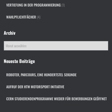
VERTIEFUNG IN DER PROGRAMMIERUNG
(1)
WAHLPFLICHTFÄCHER
(4)
Archiv
A
r
c
h
Neueste Beiträge
i
v
ROBOTER, PARCOURS, EINE HUNDERTSTEL SEKUNDE
AUFRUF DER HTW MOTORSPORT INITIATIVE
CERN STUDIERENDENPROGRAMME WIEDER FÜR BEWERBUNGEN GEÖFFNET