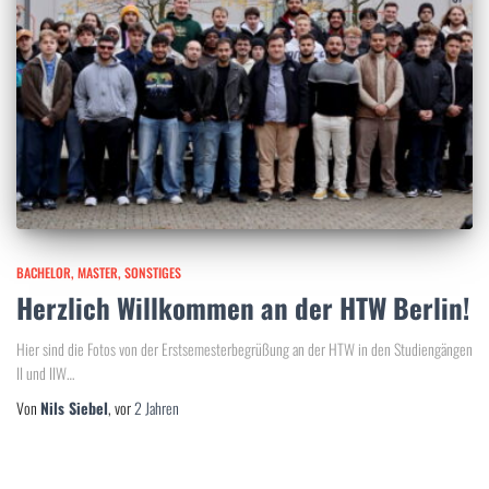
BACHELOR
MASTER
SONSTIGES
Herzlich Willkommen an der HTW Berlin!
Hier sind die Fotos von der Erstsemesterbegrüßung an der HTW in den Studiengängen
II und IIW…
Von
Nils Siebel
, vor
2 Jahren