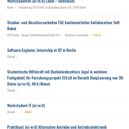
Werkstudenten (w/m/d) Labor / Technikum
Berlin
Freudenberg FST GmbH, Groß-Berliner Damm 119, 12487 Berlin
Studien- und Abschlussarbeiten F&E kontinuierlicher kollaborativer Soft
Robot
HTW Berlin - Campus Wilhelmienenhofstraße 75A
Continuum Innovation
Vollzeit
Software Engineer, Internship at QT in Berlin
Überall
Studentische Hilfskraft mit Bachelorabschluss (egal in welchem
Fachgebiet) für Forschungsprojekt ELV.xD im Bereich DeepLearning von 3D-
Daten (w/m/d), 40 h/Monat
Überall
Werkstudent IT (m/w/d)
Überall
Teilzeit
Praktikant (m/w/d) Alternative Antriebe und Antriebselektronik