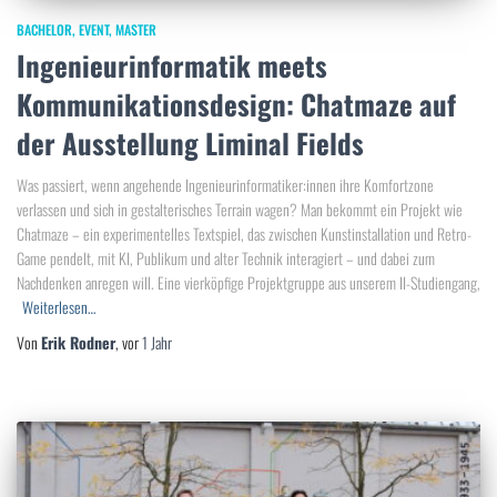
BACHELOR
EVENT
MASTER
Ingenieurinformatik meets
Kommunikationsdesign: Chatmaze auf
der Ausstellung Liminal Fields
Was passiert, wenn angehende Ingenieurinformatiker:innen ihre Komfortzone
verlassen und sich in gestalterisches Terrain wagen? Man bekommt ein Projekt wie
Chatmaze – ein experimentelles Textspiel, das zwischen Kunstinstallation und Retro-
Game pendelt, mit KI, Publikum und alter Technik interagiert – und dabei zum
Nachdenken anregen will. Eine vierköpfige Projektgruppe aus unserem II-Studiengang,
Weiterlesen…
Von
Erik Rodner
, vor
1 Jahr