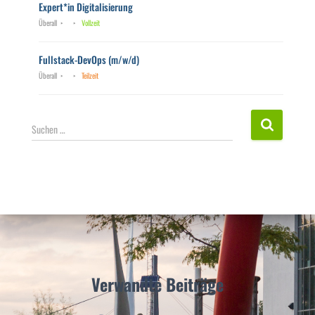
Expert*in Digitalisierung
Überall
Vollzeit
Fullstack-DevOps (m/w/d)
Überall
Teilzeit
S
Suchen …
u
c
h
e
n
n
a
c
h
:
Verwandte Beiträge