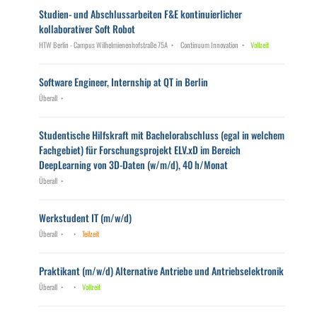
Studien- und Abschlussarbeiten F&E kontinuierlicher
kollaborativer Soft Robot
HTW Berlin - Campus Wilhelmienenhofstraße 75A
Continuum Innovation
Vollzeit
Software Engineer, Internship at QT in Berlin
Überall
Studentische Hilfskraft mit Bachelorabschluss (egal in welchem
Fachgebiet) für Forschungsprojekt ELV.xD im Bereich
DeepLearning von 3D-Daten (w/m/d), 40 h/Monat
Überall
Werkstudent IT (m/w/d)
Überall
Teilzeit
Praktikant (m/w/d) Alternative Antriebe und Antriebselektronik
Überall
Vollzeit