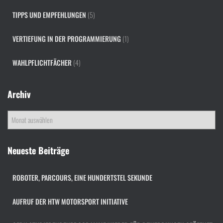
TIPPS UND EMPFEHLUNGEN
(5)
VERTIEFUNG IN DER PROGRAMMIERUNG
(1)
WAHLPFLICHTFÄCHER
(4)
Archiv
A
r
c
h
Neueste Beiträge
i
v
ROBOTER, PARCOURS, EINE HUNDERTSTEL SEKUNDE
AUFRUF DER HTW MOTORSPORT INITIATIVE