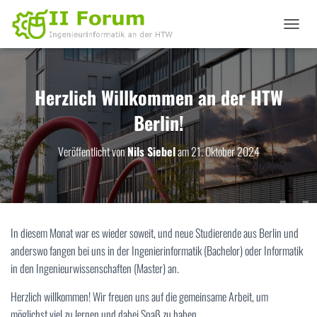
N
A
V
I
G
Herzlich Willkommen an der HTW
A
Berlin!
T
I
O
Veröffentlicht von
Nils Siebel
am
21. Oktober 2024
N
U
M
S
C
H
In diesem Monat war es wieder soweit, und neue Studierende aus Berlin und
A
anderswo fangen bei uns in der Ingenierinformatik (Bachelor) oder Informatik
L
T
in den Ingenieurwissenschaften (Master) an.
E
N
Herzlich willkommen! Wir freuen uns auf die gemeinsame Arbeit, um
möglichst viel zu lernen und dabei Spaß zu haben.