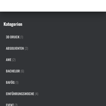
n
a
c
h
Kategorien
:
3D DRUCK
(1)
ABSOLVENTEN
(2)
AWE
(2)
BACHELOR
(6)
BAFÖG
(1)
EINFÜHRUNGSWOCHE
(4)
EVENT
(7)