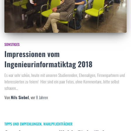
SONSTIGES
Impressionen vom
Ingenieurinformatiktag 2018
Es war sehr schön, heute mit unseren Studierenden, Ehemaligen, Firmenpartnern und
Interessierten zu feiern! Hier sind ein paar Fotos, ohne Kommentare, bitte selbst
schauen…
Von
Nils Siebel
, vor
8 Jahren
TIPPS UND EMPFEHLUNGEN
WAHLPFLICHTFÄCHER