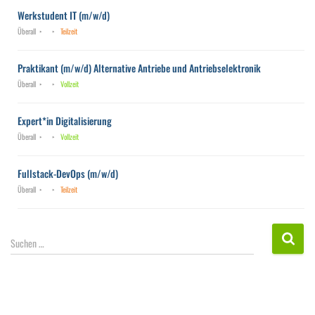
Werkstudent IT (m/w/d)
Überall
Teilzeit
Praktikant (m/w/d) Alternative Antriebe und Antriebselektronik
Überall
Vollzeit
Expert*in Digitalisierung
Überall
Vollzeit
Fullstack-DevOps (m/w/d)
Überall
Teilzeit
S
Suchen …
u
c
h
e
n