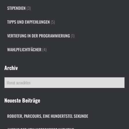
STIPENDIEN
(3)
TIPPS UND EMPFEHLUNGEN
(5)
VERTIEFUNG IN DER PROGRAMMIERUNG
(1)
WAHLPFLICHTFÄCHER
(4)
Archiv
A
r
c
h
Neueste Beiträge
i
v
ROBOTER, PARCOURS, EINE HUNDERTSTEL SEKUNDE