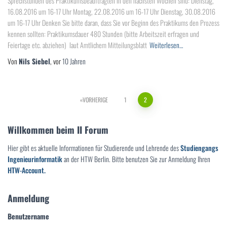
Sprechstunden des Praktikumsbeauftragten in den nächsten Wochen sind: Dienstag,
16.08.2016 um 16-17 Uhr Montag, 22.08.2016 um 16-17 Uhr Dienstag, 30.08.2016
um 16-17 Uhr Denken Sie bitte daran, dass Sie vor Beginn des Praktikums den Prozess
kennen sollten: Praktikumsdauer 480 Stunden (bitte Arbeitszeit erfragen und
Feiertage etc. abziehen) laut Amtlichem Mitteilungsblatt
Weiterlesen…
Von
Nils Siebel
, vor
10 Jahren
Seitennummerierung
VORHERIGE
1
2
der
Willkommen beim II Forum
Beiträge
Hier gibt es aktuelle Informationen für Studierende und Lehrende des
Studiengangs
Ingenieurinformatik
an der HTW Berlin. Bitte benutzen Sie zur Anmeldung Ihren
HTW-Account.
Anmeldung
Benutzername