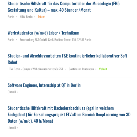
Studentische Hilfskraft für das Computerlabor der Museologie (FB5
Gestaltung und Kultur) – max. 40 Stunden/Monat
Berlin
HTW Berlin
Teilzeit
Werkstudenten (w/m/d) Labor / Technikum
Berlin
Freudenberg FST GmbH, Groß-Berliner Damm 119, 12487 Berlin
Studien- und Abschlussarbeiten F&E kontinuierlicher kollaborativer Soft
Robot
HTW Berlin - Campus Wilhelmienenhofstraße 75A
Continuum Innovation
Vollzeit
Software Engineer, Internship at QT in Berlin
Überall
Studentische Hilfskraft mit Bachelorabschluss (egal in welchem
Fachgebiet) für Forschungsprojekt ELV.xD im Bereich DeepLearning von 3D-
Daten (w/m/d), 40 h/Monat
Überall