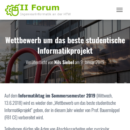
N
A
V
I
G
Wettbewerb um das beste studentische
A
Informatikprojekt
T
I
O
Veröffentlicht von
Nils Siebel
am
9. Januar 2019
N
U
M
S
C
H
Auf dem
Informatiktag im Sommersemester 2019
(Mittwoch,
A
13.6.2018) wird es wieder den „Wettbewerb um das beste studentische
L
T
Informatikprojekt“ geben, der in diesem Jahr wieder von Prof. Bauernöppel
E
(FB1 CE) vorbereitet wird.
N
Teilnehmen dürfen alle Arten von Abschlussarbeiten oder curricular