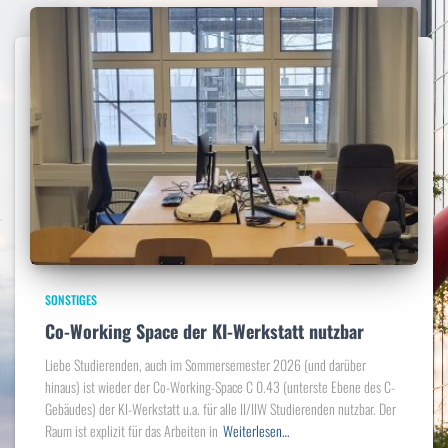
SONSTIGES
Co-Working Space der KI-Werkstatt nutzbar
Liebe Studierenden, auch im Sommersemester 2026 (und darüber
hinaus) ist wieder der Co-Working-Space C 0.43 (unterste Ebene des C-
Gebäudes) der KI-Werkstatt u.a. für alle II/IIW Studierenden nutzbar. Der
Raum ist explizit für das Arbeiten in
Weiterlesen…