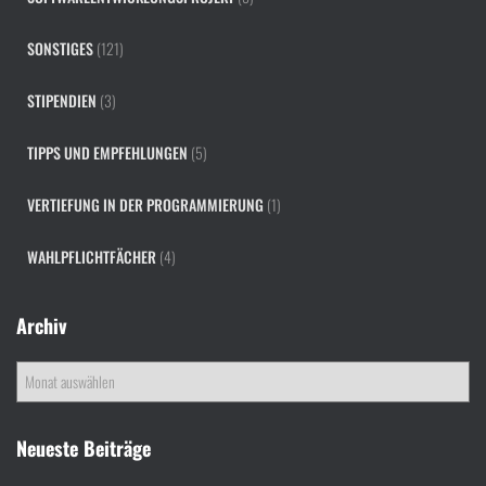
SONSTIGES
(121)
STIPENDIEN
(3)
TIPPS UND EMPFEHLUNGEN
(5)
VERTIEFUNG IN DER PROGRAMMIERUNG
(1)
WAHLPFLICHTFÄCHER
(4)
Archiv
A
r
c
h
Neueste Beiträge
i