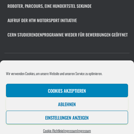
v
ROBOTER, PARCOURS, EINE HUNDERTSTEL SEKUNDE
AUFRUF DER HTW MOTORSPORT INITIATIVE
CERN STUDIERENDENPROGRAMME WIEDER FÜR BEWERBUNGEN GEÖFFNET
COOKIE-RICHTLINIE (EU)
FACHÜBERGREIFENDES PROJEKT
Wir verwenden Cookies, um unsere Website und unseren Service zu optimieren.
PROGRAMMIERPROJEKT
PROJEKTE/UNTERNEHMEN
COOKIES AKZEPTIEREN
SOFTWAREENTWICKLUNGSPROJEKT
STELLENANGEBOT HINZUFÜGEN
ABLEHNEN
UNTERNEHMEN
EINSTELLUNGEN ANZEIGEN
Hestia | Entwickelt von
ThemeIsle
Cookie-Richtlinie
Impressum
Impressum