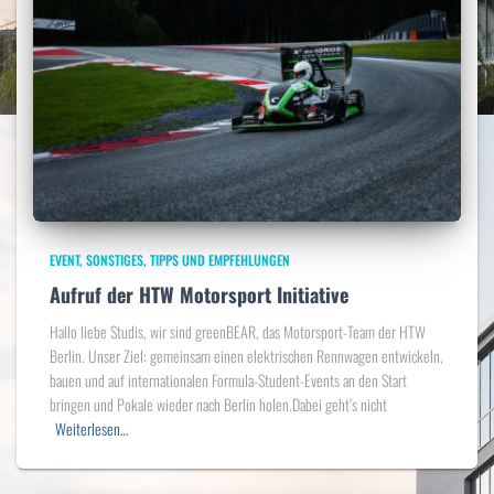
EVENT
SONSTIGES
TIPPS UND EMPFEHLUNGEN
Aufruf der HTW Motorsport Initiative
Hallo liebe Studis, wir sind greenBEAR, das Motorsport-Team der HTW
Berlin. Unser Ziel: gemeinsam einen elektrischen Rennwagen entwickeln,
bauen und auf internationalen Formula-Student-Events an den Start
bringen und Pokale wieder nach Berlin holen.Dabei geht’s nicht
Weiterlesen…