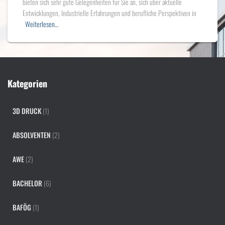
bieten sich sehr gute Gelegenheiten für Sie an, sich über aktuelle
Entwicklungen, Industrielle Erfahrungen und berufliche Perspektiven in
Weiterlesen…
Kategorien
3D DRUCK
(1)
ABSOLVENTEN
(2)
AWE
(2)
BACHELOR
(6)
BAFÖG
(1)