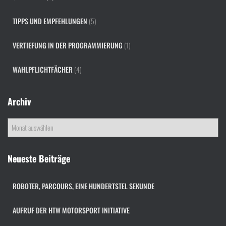
TIPPS UND EMPFEHLUNGEN
(5)
VERTIEFUNG IN DER PROGRAMMIERUNG
(1)
WAHLPFLICHTFÄCHER
(4)
Archiv
A
r
c
h
Neueste Beiträge
i
v
ROBOTER, PARCOURS, EINE HUNDERTSTEL SEKUNDE
AUFRUF DER HTW MOTORSPORT INITIATIVE