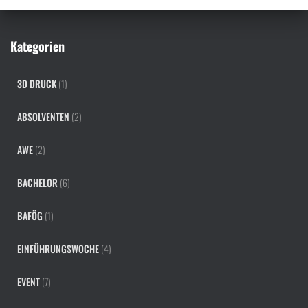
a
c
h
Kategorien
:
3D DRUCK
(1)
ABSOLVENTEN
(2)
AWE
(2)
BACHELOR
(6)
BAFÖG
(1)
EINFÜHRUNGSWOCHE
(4)
EVENT
(7)