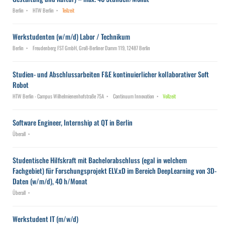
Berlin
HTW Berlin
Teilzeit
Werkstudenten (w/m/d) Labor / Technikum
Berlin
Freudenberg FST GmbH, Groß-Berliner Damm 119, 12487 Berlin
Studien- und Abschlussarbeiten F&E kontinuierlicher kollaborativer Soft
Robot
HTW Berlin - Campus Wilhelmienenhofstraße 75A
Continuum Innovation
Vollzeit
Software Engineer, Internship at QT in Berlin
Überall
Studentische Hilfskraft mit Bachelorabschluss (egal in welchem
Fachgebiet) für Forschungsprojekt ELV.xD im Bereich DeepLearning von 3D-
Daten (w/m/d), 40 h/Monat
Überall
Werkstudent IT (m/w/d)