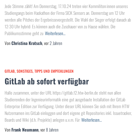
Jede Stimme zählt! Am Donnerstag, 17.10.24 treten vier Kommiliton:innen unseres
Studiengangs beim Hackathon der Firma SICK Sensors an. Donnerstag um 12 Uhr
werden alle Pitches der Ergebnissevorgestellt. Die Wahl der Sieger erfolgt danach ab
12:30 Uhr hybrid: Es können auch die Zuschauer von zu Hause wählen. Die
Publikumsstimme geht zu
Weiterlesen…
Von
Christina Kratsch
, vor
2 Jahren
GITLAB
SONSTIGES
TIPPS UND EMPFEHLUNGEN
GitLab ab sofort verfügbar
Hallo zusammen, unter der URL https://gitlab.f2.htw-berlin.de steht nun allen
Studierenden der Ingenieurinformatik eine gut ausgebaute Installation der GitLab
Enterprise Edition zur Verfügung. Unter dieser URL können Sie sich mit Ihrem HTW
Nutzernamen ins GitLab einloggen und dort eigene git Repositories inkl. Issuetracker,
Boards und Wiki (d.h. Projekte) anlegen u.v.m. Für
Weiterlesen…
Von
Frank Neumann
, vor
8 Jahren