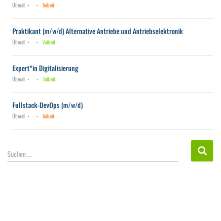
Überall
Teilzeit
Praktikant (m/w/d) Alternative Antriebe und Antriebselektronik
Überall
Vollzeit
Expert*in Digitalisierung
Überall
Vollzeit
Fullstack-DevOps (m/w/d)
Überall
Teilzeit
S
Suchen …
u
c
h
e
n
n