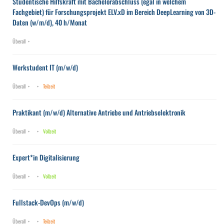
Studentische Hilfskraft mit Bachelorabschluss (egal in welchem
Fachgebiet) für Forschungsprojekt ELV.xD im Bereich DeepLearning von 3D-
Daten (w/m/d), 40 h/Monat
Überall
Werkstudent IT (m/w/d)
Überall
Teilzeit
Praktikant (m/w/d) Alternative Antriebe und Antriebselektronik
Überall
Vollzeit
Expert*in Digitalisierung
Überall
Vollzeit
Fullstack-DevOps (m/w/d)
Überall
Teilzeit