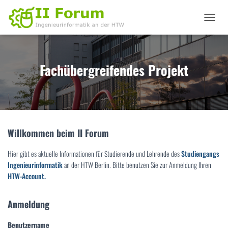
N
A
V
I
G
Fachübergreifendes Projekt
A
T
I
O
N
U
Willkommen beim II Forum
M
S
C
Hier gibt es aktuelle Informationen für Studierende und Lehrende des
Studiengangs
H
Ingenieurinformatik
an der HTW Berlin. Bitte benutzen Sie zur Anmeldung Ihren
A
HTW-Account.
L
T
E
Anmeldung
N
Benutzername