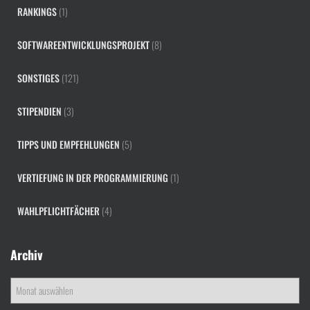
RANKINGS
(1)
SOFTWAREENTWICKLUNGSPROJEKT
(8)
SONSTIGES
(121)
STIPENDIEN
(3)
TIPPS UND EMPFEHLUNGEN
(5)
VERTIEFUNG IN DER PROGRAMMIERUNG
(1)
WAHLPFLICHTFÄCHER
(4)
Archiv
A
r