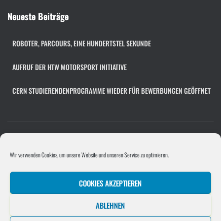
c
h
Neueste Beiträge
i
v
ROBOTER, PARCOURS, EINE HUNDERTSTEL SEKUNDE
AUFRUF DER HTW MOTORSPORT INITIATIVE
CERN STUDIERENDENPROGRAMME WIEDER FÜR BEWERBUNGEN GEÖFFNET
COOKIE-RICHTLINIE (EU)
FACHÜBERGREIFENDES PROJEKT
Wir verwenden Cookies, um unsere Website und unseren Service zu optimieren.
PROGRAMMIERPROJEKT
PROJEKTE/UNTERNEHMEN
COOKIES AKZEPTIEREN
SOFTWAREENTWICKLUNGSPROJEKT
STELLENANGEBOT HINZUFÜGEN
ABLEHNEN
UNTERNEHMEN