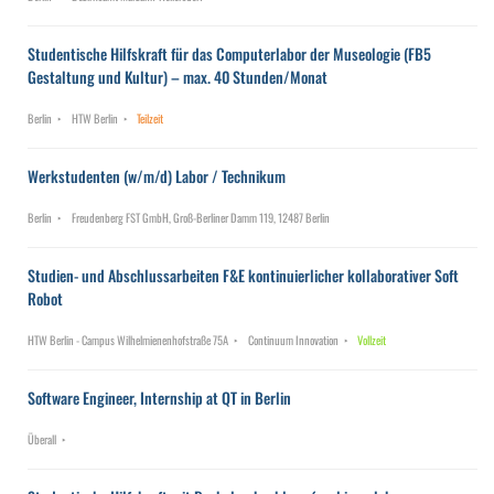
Studentische Hilfskraft für das Computerlabor der Museologie (FB5
Gestaltung und Kultur) – max. 40 Stunden/Monat
Berlin
HTW Berlin
Teilzeit
Werkstudenten (w/m/d) Labor / Technikum
Berlin
Freudenberg FST GmbH, Groß-Berliner Damm 119, 12487 Berlin
Studien- und Abschlussarbeiten F&E kontinuierlicher kollaborativer Soft
Robot
HTW Berlin - Campus Wilhelmienenhofstraße 75A
Continuum Innovation
Vollzeit
Software Engineer, Internship at QT in Berlin
Überall