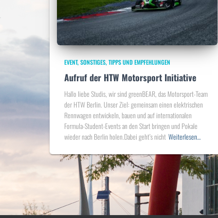
EVENT
SONSTIGES
TIPPS UND EMPFEHLUNGEN
Aufruf der HTW Motorsport Initiative
Hallo liebe Studis, wir sind greenBEAR, das Motorsport-Team
der HTW Berlin. Unser Ziel: gemeinsam einen elektrischen
Rennwagen entwickeln, bauen und auf internationalen
Formula-Student-Events an den Start bringen und Pokale
wieder nach Berlin holen.Dabei geht’s nicht
Weiterlesen…