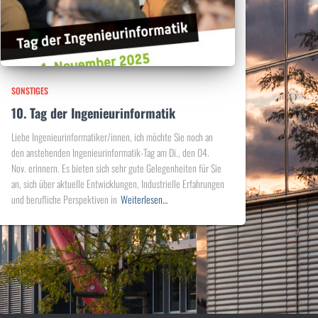
SONSTIGES
10. Tag der Ingenieurinformatik
Liebe Ingenieurinformatiker/innen, ich möchte Sie noch an
den anstehenden Ingenieurinformatik-Tag am Di., den 04.
Nov. erinnern. Es bieten sich sehr gute Gelegenheiten für Sie
an, sich über aktuelle Entwicklungen, Industrielle Erfahrungen
und berufliche Perspektiven in
Weiterlesen…