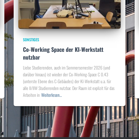
SONSTIGES
Co-Working Space der KI-Werkstatt
nutzbar
Liebe Studierenden, auch im Sommersemester 2026 (und
darüber hinaus) ist wieder der Co-Working-Space C 0.43
(unterste Ebene des C-Gebäudes) der KI-Werkstatt u.a. für
alle II/IIW Studierenden nutzbar. Der Raum ist explizit für das
Arbeiten in
Weiterlesen…