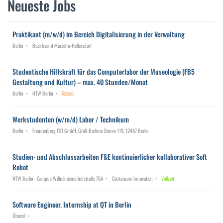
Neueste Jobs
Praktikant (m/w/d) im Bereich Digitalisierung in der Verwaltung
Berlin
Bezirksamt Marzahn-Hellersdorf
Studentische Hilfskraft für das Computerlabor der Museologie (FB5
Gestaltung und Kultur) – max. 40 Stunden/Monat
Berlin
HTW Berlin
Teilzeit
Werkstudenten (w/m/d) Labor / Technikum
Berlin
Freudenberg FST GmbH, Groß-Berliner Damm 119, 12487 Berlin
Studien- und Abschlussarbeiten F&E kontinuierlicher kollaborativer Soft
Robot
HTW Berlin - Campus Wilhelmienenhofstraße 75A
Continuum Innovation
Vollzeit
Software Engineer, Internship at QT in Berlin
Überall