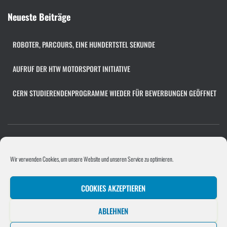
c
h
Neueste Beiträge
i
v
ROBOTER, PARCOURS, EINE HUNDERTSTEL SEKUNDE
AUFRUF DER HTW MOTORSPORT INITIATIVE
CERN STUDIERENDENPROGRAMME WIEDER FÜR BEWERBUNGEN GEÖFFNET
COOKIE-RICHTLINIE (EU)
FACHÜBERGREIFENDES PROJEKT
Wir verwenden Cookies, um unsere Website und unseren Service zu optimieren.
PROGRAMMIERPROJEKT
PROJEKTE/UNTERNEHMEN
COOKIES AKZEPTIEREN
SOFTWAREENTWICKLUNGSPROJEKT
STELLENANGEBOT HINZUFÜGEN
ABLEHNEN
UNTERNEHMEN