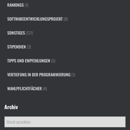
RANKINGS
(1)
SOFTWAREENTWICKLUNGSPROJEKT
(8)
SONSTIGES
(121)
STIPENDIEN
(3)
TIPPS UND EMPFEHLUNGEN
(5)
VERTIEFUNG IN DER PROGRAMMIERUNG
(1)
WAHLPFLICHTFÄCHER
(4)
Archiv
A
r