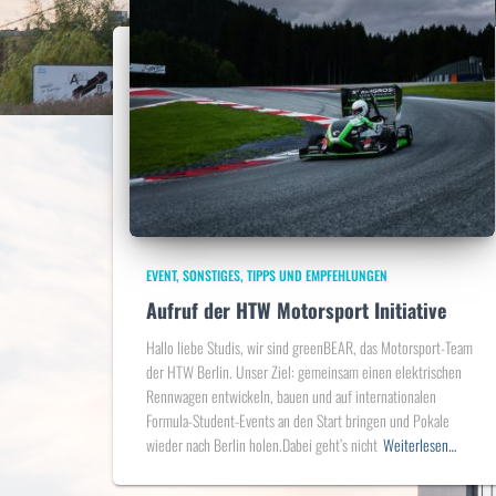
EVENT
SONSTIGES
TIPPS UND EMPFEHLUNGEN
Aufruf der HTW Motorsport Initiative
Hallo liebe Studis, wir sind greenBEAR, das Motorsport-Team
der HTW Berlin. Unser Ziel: gemeinsam einen elektrischen
Rennwagen entwickeln, bauen und auf internationalen
Formula-Student-Events an den Start bringen und Pokale
wieder nach Berlin holen.Dabei geht’s nicht
Weiterlesen…