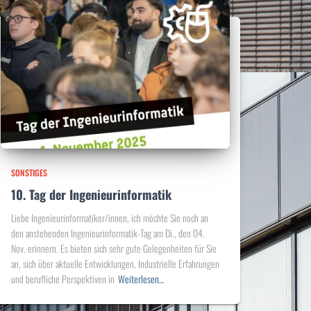
SONSTIGES
10. Tag der Ingenieurinformatik
Liebe Ingenieurinformatiker/innen, ich möchte Sie noch an
den anstehenden Ingenieurinformatik-Tag am Di., den 04.
Nov. erinnern. Es bieten sich sehr gute Gelegenheiten für Sie
an, sich über aktuelle Entwicklungen, Industrielle Erfahrungen
und berufliche Perspektiven in
Weiterlesen…