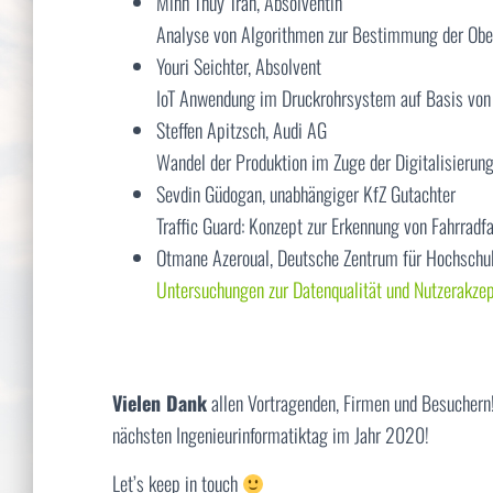
Minh Thuy Tran, Absolventin
Analyse von Algorithmen zur Bestimmung der Oberf
Youri Seichter, Absolvent
IoT Anwendung im Druckrohrsystem auf Basis von
Steffen Apitzsch, Audi AG
Wandel der Produktion im Zuge der Digitalisierun
Sevdin Güdogan, unabhängiger KfZ Gutachter
Traffic Guard: Konzept zur Erkennung von Fahrrad
Otmane Azeroual, Deutsche Zentrum für Hochschu
Untersuchungen zur Datenqualität und Nutzerakze
Vielen Dank
allen Vortragenden, Firmen und Besuchern
nächsten Ingenieurinformatiktag im Jahr 2020!
Let’s keep in touch