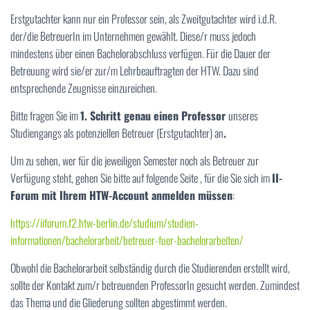
Erstgutachter kann nur ein Professor sein, als Zweitgutachter wird i.d.R.
der/die BetreuerIn im Unternehmen gewählt. Diese/r muss jedoch
mindestens über einen Bachelorabschluss verfügen. Für die Dauer der
Betreuung wird sie/er zur/m Lehrbeauftragten der HTW. Dazu sind
entsprechende Zeugnisse einzureichen.
Bitte fragen Sie im
1. Schritt genau
einen Professor
unseres
Studiengangs als potenziellen Betreuer (Erstgutachter) an
.
Um zu sehen, wer für die jeweiligen Semester noch als Betreuer zur
Verfügung steht, gehen Sie bitte auf folgende Seite , für die Sie sich im
II-
Forum mit Ihrem HTW-Account anmelden müssen
:
https://iiforum.f2.htw-berlin.de/studium/studien-
informationen/bachelorarbeit/betreuer-fuer-bachelorarbeiten/
Obwohl die Bachelorarbeit selbständig durch die Studierenden erstellt wird,
sollte der Kontakt zum/r betreuenden ProfessorIn gesucht werden. Zumindest
das Thema und die Gliederung sollten abgestimmt werden.