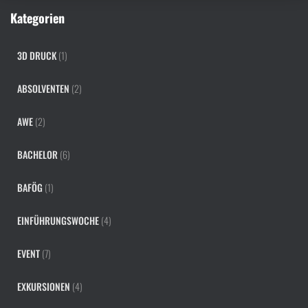
a
Kategorien
c
h
:
3D DRUCK
(1)
ABSOLVENTEN
(2)
AWE
(2)
BACHELOR
(6)
BAFÖG
(1)
EINFÜHRUNGSWOCHE
(4)
EVENT
(7)
EXKURSIONEN
(4)