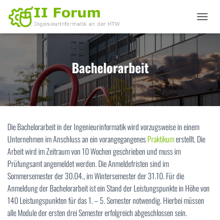
N
A
V
I
G
Bachelorarbeit
A
T
I
O
N
U
Die Bachelorarbeit in der Ingenieurinformatik wird vorzugsweise in einem
M
S
Unternehmen im Anschluss an ein vorangegangenes
Praktikum
erstellt. Die
C
Arbeit wird im Zeitraum von 10 Wochen geschrieben und muss im
H
Prüfungsamt angemeldet werden. Die Anmeldefristen sind im
A
L
Sommersemester der 30.04., im Wintersemester der 31.10. Für die
T
Anmeldung der Bachelorarbeit ist ein Stand der Leistungspunkte in Höhe von
E
140 Leistungspunkten für das 1. – 5. Semester notwendig. Hierbei müssen
N
alle Module der ersten drei Semester erfolgreich abgeschlossen sein.