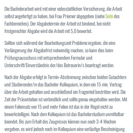
Die Bachelorarbeit wird mit einer eidesstattlichen Versicherung, die Arbeit
selbst angefertigt zu haben, bei Frau Priemer abgegeben (siehe
Seite
des
Fachbereiches). Der Abgabetermin der Arbeit ist bindend, bei nicht
fristgerechter Abgabe wird die Arbeit mit 5,0 bewertet.
Sollten sich während der Bearbeitungszeit Probleme ergeben, die eine
Verlängerung der Abgabefrist notwendig machen, so kann dies beim
Prüfungsausschuss mit entsprechendem Formular und
Unterschrift/Einverständnis der/des Betreuerin/s beantragt werden.
Nach der Abgabe erfolgt in Termin-Abstimmung zwischen beiden Gutachtern
und Studierender/m das Bachelor-Kolloquium, in dem ein 15 min. Vortrag
über die Arbeit gehalten und anschließend ein Fragenteil bestritten wird. Die
Zeit der Präsentation ist verbindlich und sollte genau eingehalten werden. Mit
einem Foliensatz von 15 und mehr Folien ist das in der Regel nicht zu
bewerkstelligen. Nach dem Kolloquium ist das Bachelorstudium unmittelbar
beendet. Bis zum Erhalt des Zeugnisses können nun noch 3-4 Wochen
vergehen, es wird jedoch noch im Kolloquium eine vorläufige Bescheinigung