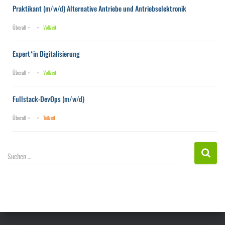
Praktikant (m/w/d) Alternative Antriebe und Antriebselektronik
Überall
Vollzeit
Expert*in Digitalisierung
Überall
Vollzeit
Fullstack-DevOps (m/w/d)
Überall
Teilzeit
S
Suchen …
u
c
h
e
n
n