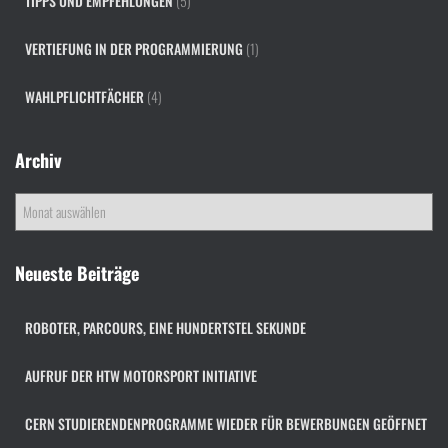
TIPPS UND EMPFEHLUNGEN
(5)
VERTIEFUNG IN DER PROGRAMMIERUNG
(1)
WAHLPFLICHTFÄCHER
(4)
Archiv
A
r
c
h
Neueste Beiträge
i
v
ROBOTER, PARCOURS, EINE HUNDERTSTEL SEKUNDE
AUFRUF DER HTW MOTORSPORT INITIATIVE
CERN STUDIERENDENPROGRAMME WIEDER FÜR BEWERBUNGEN GEÖFFNET