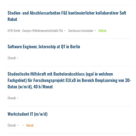
Studien- und Abschlussarbeiten F&E kontinuierlicher kollaborativer Soft
Robot
HTW Berlin - Campus Wilhelmienenhofstraße 75A
Continuum Innovation
Vollzeit
Software Engineer, Internship at QT in Berlin
Überall
Studentische Hilfskraft mit Bachelorabschluss (egal in welchem
Fachgebiet) für Forschungsprojekt ELV.xD im Bereich DeepLearning von 3D-
Daten (w/m/d), 40 h/Monat
Überall
Werkstudent IT (m/w/d)
Überall
Teilzeit