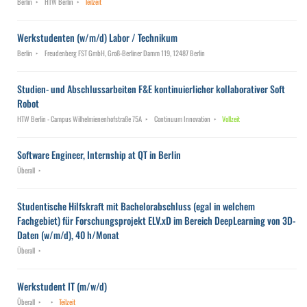
Berlin
HTW Berlin
Teilzeit
Werkstudenten (w/m/d) Labor / Technikum
Berlin
Freudenberg FST GmbH, Groß-Berliner Damm 119, 12487 Berlin
Studien- und Abschlussarbeiten F&E kontinuierlicher kollaborativer Soft
Robot
HTW Berlin - Campus Wilhelmienenhofstraße 75A
Continuum Innovation
Vollzeit
Software Engineer, Internship at QT in Berlin
Überall
Studentische Hilfskraft mit Bachelorabschluss (egal in welchem
Fachgebiet) für Forschungsprojekt ELV.xD im Bereich DeepLearning von 3D-
Daten (w/m/d), 40 h/Monat
Überall
Werkstudent IT (m/w/d)
Überall
Teilzeit