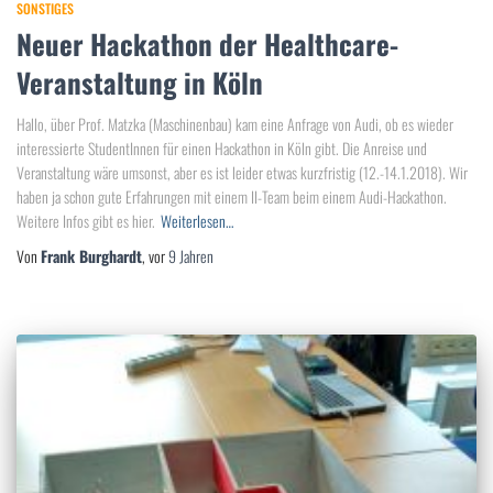
SONSTIGES
Neuer Hackathon der Healthcare-
Veranstaltung in Köln
Hallo, über Prof. Matzka (Maschinenbau) kam eine Anfrage von Audi, ob es wieder
interessierte StudentInnen für einen Hackathon in Köln gibt. Die Anreise und
Veranstaltung wäre umsonst, aber es ist leider etwas kurzfristig (12.-14.1.2018). Wir
haben ja schon gute Erfahrungen mit einem II-Team beim einem Audi-Hackathon.
Weitere Infos gibt es hier.
Weiterlesen…
Von
Frank Burghardt
, vor
9 Jahren