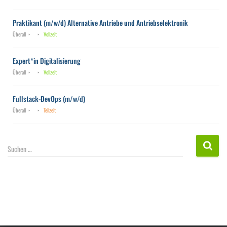
Praktikant (m/w/d) Alternative Antriebe und Antriebselektronik
Überall
Vollzeit
Expert*in Digitalisierung
Überall
Vollzeit
Fullstack-DevOps (m/w/d)
Überall
Teilzeit
S
Suchen …
u
c
h
e
n
n
a