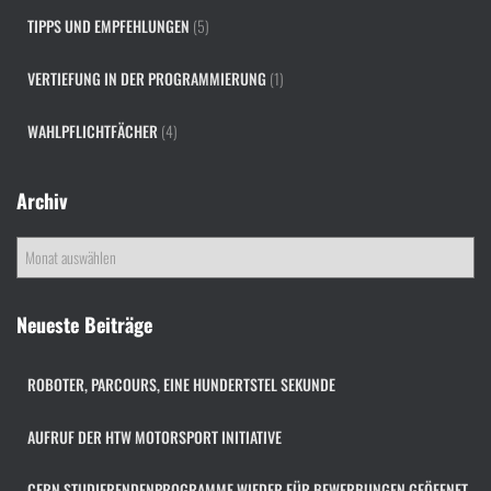
TIPPS UND EMPFEHLUNGEN
(5)
VERTIEFUNG IN DER PROGRAMMIERUNG
(1)
WAHLPFLICHTFÄCHER
(4)
Archiv
A
r
c
h
Neueste Beiträge
i
v
ROBOTER, PARCOURS, EINE HUNDERTSTEL SEKUNDE
AUFRUF DER HTW MOTORSPORT INITIATIVE
CERN STUDIERENDENPROGRAMME WIEDER FÜR BEWERBUNGEN GEÖFFNET