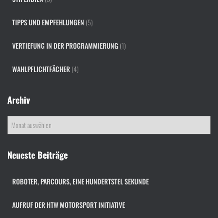
TIPPS UND EMPFEHLUNGEN
(5)
VERTIEFUNG IN DER PROGRAMMIERUNG
(1)
WAHLPFLICHTFÄCHER
(4)
Archiv
A
r
c
h
Neueste Beiträge
i
v
ROBOTER, PARCOURS, EINE HUNDERTSTEL SEKUNDE
AUFRUF DER HTW MOTORSPORT INITIATIVE