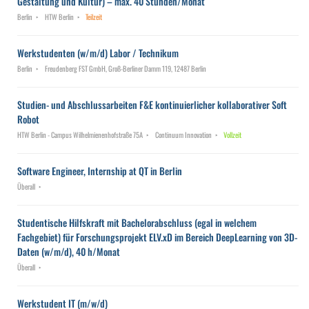
Gestaltung und Kultur) – max. 40 Stunden/Monat
Berlin
HTW Berlin
Teilzeit
Werkstudenten (w/m/d) Labor / Technikum
Berlin
Freudenberg FST GmbH, Groß-Berliner Damm 119, 12487 Berlin
Studien- und Abschlussarbeiten F&E kontinuierlicher kollaborativer Soft
Robot
HTW Berlin - Campus Wilhelmienenhofstraße 75A
Continuum Innovation
Vollzeit
Software Engineer, Internship at QT in Berlin
Überall
Studentische Hilfskraft mit Bachelorabschluss (egal in welchem
Fachgebiet) für Forschungsprojekt ELV.xD im Bereich DeepLearning von 3D-
Daten (w/m/d), 40 h/Monat
Überall
Werkstudent IT (m/w/d)