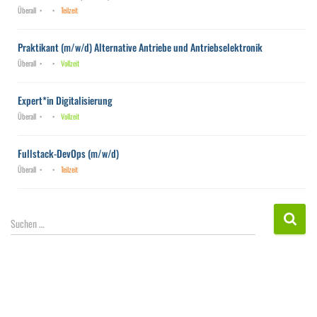
Überall
Teilzeit
Praktikant (m/w/d) Alternative Antriebe und Antriebselektronik
Überall
Vollzeit
Expert*in Digitalisierung
Überall
Vollzeit
Fullstack-DevOps (m/w/d)
Überall
Teilzeit
S
Suchen …
u
c
h
e
n
n