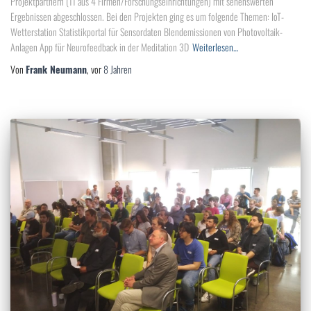
Projektpartnern (11 aus 4 Firmen/Forschungseinrichtungen) mit sehenswerten
Ergebnissen abgeschlossen. Bei den Projekten ging es um folgende Themen: IoT-
Wetterstation Statistikportal für Sensordaten Blendemissionen von Photovoltaik-
Anlagen App für Neurofeedback in der Meditation 3D
Weiterlesen…
Von
Frank Neumann
, vor
8 Jahren