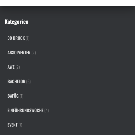
a
c
h
Kategorien
:
3D DRUCK
(1)
ABSOLVENTEN
(2)
AWE
(2)
BACHELOR
(6)
BAFÖG
(1)
EINFÜHRUNGSWOCHE
(4)
EVENT
(7)