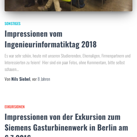
SONSTIGES
Impressionen vom
Ingenieurinformatiktag 2018
Es war sehr schön, heute mit unseren Studierenden, Ehemaligen, Firmenpartnern und
Interessierten zu feiern! Hier sind ein paar Fotos, ohne Kommentare, bitte selbst
schauen…
Von
Nils Siebel
, vor
8 Jahren
EXKURSIONEN
Impressionen von der Exkursion zum
Siemens Gasturbinenwerk in Berlin am