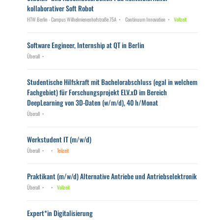
kollaborativer Soft Robot
HTW Berlin - Campus Wilhelmienenhofstraße 75A
Continuum Innovation
Vollzeit
Software Engineer, Internship at QT in Berlin
Überall
Studentische Hilfskraft mit Bachelorabschluss (egal in welchem
Fachgebiet) für Forschungsprojekt ELV.xD im Bereich
DeepLearning von 3D-Daten (w/m/d), 40 h/Monat
Überall
Werkstudent IT (m/w/d)
Überall
Teilzeit
Praktikant (m/w/d) Alternative Antriebe und Antriebselektronik
Überall
Vollzeit
Expert*in Digitalisierung