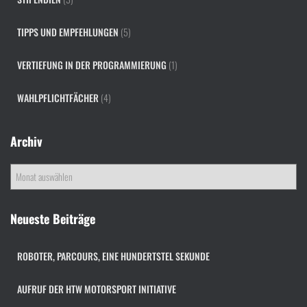
TIPPS UND EMPFEHLUNGEN
(5)
VERTIEFUNG IN DER PROGRAMMIERUNG
(1)
WAHLPFLICHTFÄCHER
(4)
Archiv
A
r
c
h
Neueste Beiträge
i
v
ROBOTER, PARCOURS, EINE HUNDERTSTEL SEKUNDE
AUFRUF DER HTW MOTORSPORT INITIATIVE