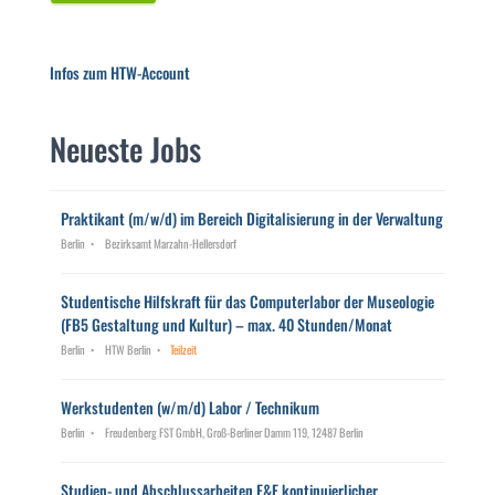
Infos zum HTW-Account
Neueste Jobs
Praktikant (m/w/d) im Bereich Digitalisierung in der Verwaltung
Berlin
Bezirksamt Marzahn-Hellersdorf
Studentische Hilfskraft für das Computerlabor der Museologie
(FB5 Gestaltung und Kultur) – max. 40 Stunden/Monat
Berlin
HTW Berlin
Teilzeit
Werkstudenten (w/m/d) Labor / Technikum
Berlin
Freudenberg FST GmbH, Groß-Berliner Damm 119, 12487 Berlin
Studien- und Abschlussarbeiten F&E kontinuierlicher