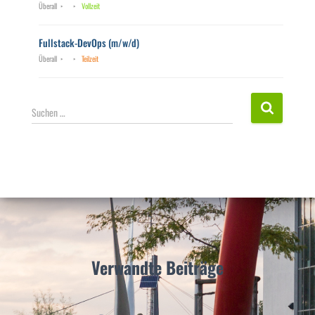
Überall
Vollzeit
Fullstack-DevOps (m/w/d)
Überall
Teilzeit
S
Suchen …
u
c
h
e
n
n
a
c
h
:
Verwandte Beiträge