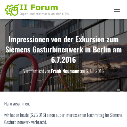
N
A
V
I
G
Impressionen von der Exkursion zum
A
Siemens Gasturbinenwerk in Berlin am
T
I
6.7.2016
O
N
U
Veröffentlicht von
Frank Neumann
am
6. Juli 2016
M
S
C
H
A
L
Hallo zusammen,
T
E
wir haben heute (6.7.2016) einen super interessanten Nachmittag im Siemens
N
Gasturbinenwerk verbracht.