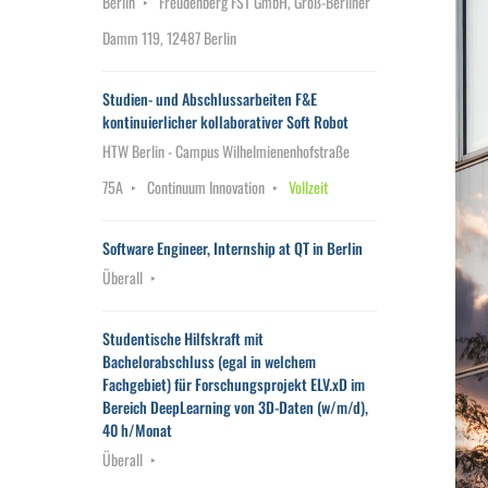
Berlin
Freudenberg FST GmbH, Groß-Berliner
Damm 119, 12487 Berlin
Studien- und Abschlussarbeiten F&E
kontinuierlicher kollaborativer Soft Robot
HTW Berlin - Campus Wilhelmienenhofstraße
75A
Continuum Innovation
Vollzeit
Software Engineer, Internship at QT in Berlin
Überall
Studentische Hilfskraft mit
Bachelorabschluss (egal in welchem
Fachgebiet) für Forschungsprojekt ELV.xD im
Bereich DeepLearning von 3D-Daten (w/m/d),
40 h/Monat
Überall