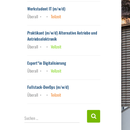
Werkstudent IT (m/w/d)
Überall
Teilzeit
Praktikant (m/w/d) Alternative Antriebe und
Antriebselektronik
Überall
Vollzeit
Expert*in Digitalisierung
Überall
Vollzeit
Fullstack-DevOps (m/w/d)
Überall
Teilzeit
S
Suchen …
u
c