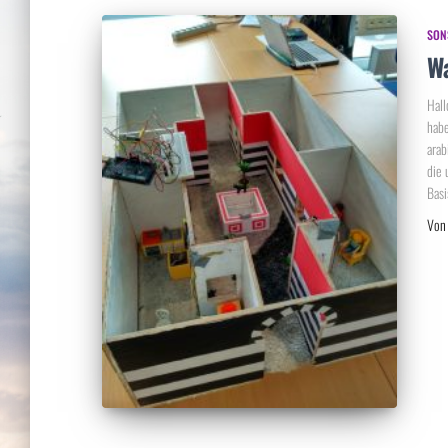
SON
Wa
Hall
habe
arab
die 
Basi
Vo