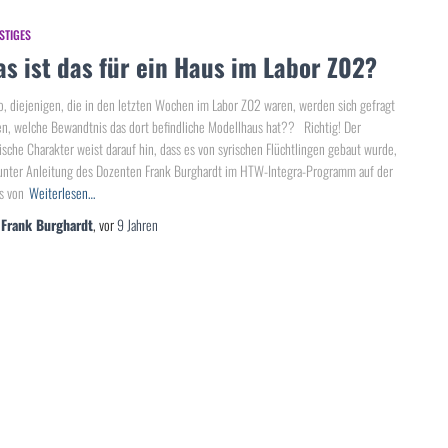
STIGES
s ist das für ein Haus im Labor Z02?
o, diejenigen, die in den letzten Wochen im Labor Z02 waren, werden sich gefragt
n, welche Bewandtnis das dort befindliche Modellhaus hat?? Richtig! Der
ische Charakter weist darauf hin, dass es von syrischen Flüchtlingen gebaut wurde,
unter Anleitung des Dozenten Frank Burghardt im HTW-Integra-Programm auf der
s von
Weiterlesen…
n
Frank Burghardt
, vor
9 Jahren