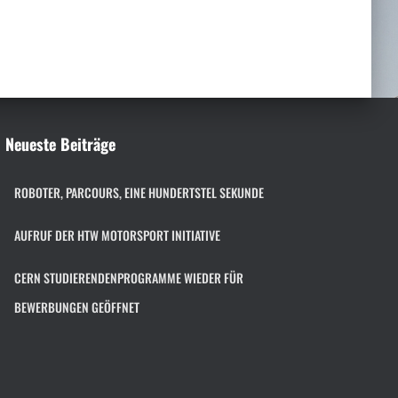
h
e
n
n
a
c
h
Neueste Beiträge
:
ROBOTER, PARCOURS, EINE HUNDERTSTEL SEKUNDE
AUFRUF DER HTW MOTORSPORT INITIATIVE
CERN STUDIERENDENPROGRAMME WIEDER FÜR
BEWERBUNGEN GEÖFFNET