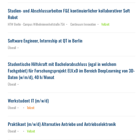
Studien- und Abschlussarbeiten F&E kontinuierlicher kollaborativer Soft
Robot
HTW Berlin - Campus Wilhelmienenhofstraße 75A
Continuum Innovation
Vollzeit
Software Engineer, Internship at QT in Berlin
Überall
Studentische Hilfskraft mit Bachelorabschluss (egal in welchem
Fachgebiet) für Forschungsprojekt ELV.xD im Bereich DeepLearning von 3D-
Daten (w/m/d), 40 h/Monat
Überall
Werkstudent IT (m/w/d)
Überall
Teilzeit
Praktikant (m/w/d) Alternative Antriebe und Antriebselektronik
Überall
Vollzeit