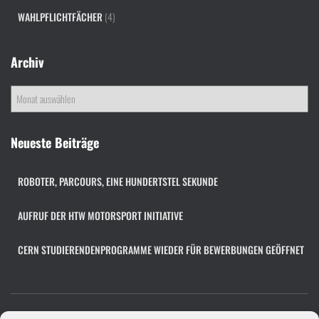
WAHLPFLICHTFÄCHER
(4)
Archiv
A
r
c
h
Neueste Beiträge
i
v
ROBOTER, PARCOURS, EINE HUNDERTSTEL SEKUNDE
AUFRUF DER HTW MOTORSPORT INITIATIVE
CERN STUDIERENDENPROGRAMME WIEDER FÜR BEWERBUNGEN GEÖFFNET