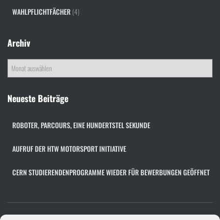
WAHLPFLICHTFÄCHER
(4)
Archiv
A
r
c
h
Neueste Beiträge
i
v
ROBOTER, PARCOURS, EINE HUNDERTSTEL SEKUNDE
AUFRUF DER HTW MOTORSPORT INITIATIVE
CERN STUDIERENDENPROGRAMME WIEDER FÜR BEWERBUNGEN GEÖFFNET