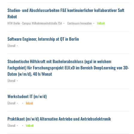
Studien- und Abschlussarbeiten F&E kontinuierlicher kollaborativer Soft
Robot
HTW Berlin - Campus Wilhelmienenhofstraße 75A
Continuum Innovation
Vollzeit
Software Engineer, Internship at QT in Berlin
Überall
Studentische Hilfskraft mit Bachelorabschluss (egal in welchem
Fachgebiet) für Forschungsprojekt ELV.xD im Bereich DeepLearning von 3D-
Daten (w/m/d), 40 h/Monat
Überall
Werkstudent IT (m/w/d)
Überall
Teilzeit
Praktikant (m/w/d) Alternative Antriebe und Antriebselektronik
Überall
Vollzeit