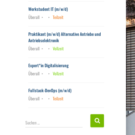
Werkstudent IT (m/w/d)
Überall
Teilzeit
Praktikant (m/w/d) Alternative Antriebe und
Antriebselektronik
Überall
Vollzeit
Expert*in Digitalisierung
Überall
Vollzeit
Fullstack-DevOps (m/w/d)
Überall
Teilzeit
S
Suchen …
u
c