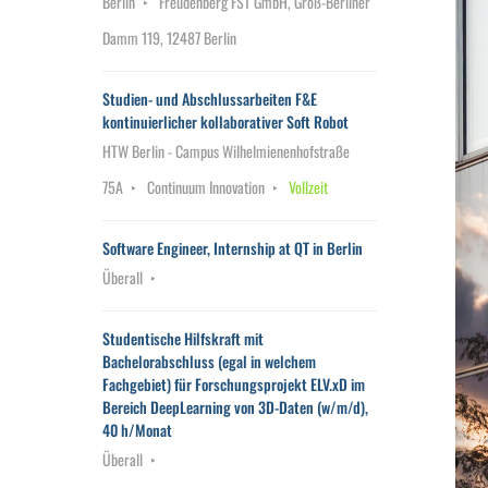
Berlin
Freudenberg FST GmbH, Groß-Berliner
Damm 119, 12487 Berlin
Studien- und Abschlussarbeiten F&E
kontinuierlicher kollaborativer Soft Robot
HTW Berlin - Campus Wilhelmienenhofstraße
75A
Continuum Innovation
Vollzeit
Software Engineer, Internship at QT in Berlin
Überall
Studentische Hilfskraft mit
Bachelorabschluss (egal in welchem
Fachgebiet) für Forschungsprojekt ELV.xD im
Bereich DeepLearning von 3D-Daten (w/m/d),
40 h/Monat
Überall