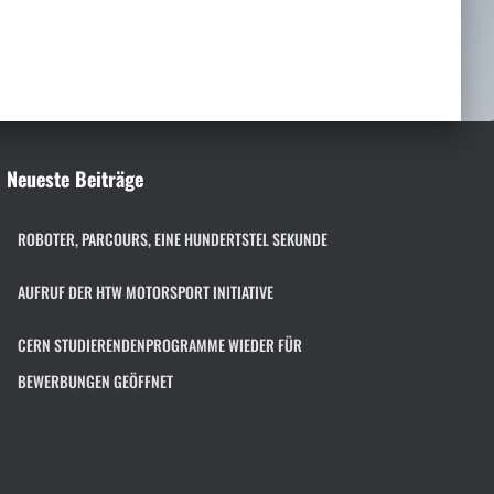
h
e
n
n
a
c
h
Neueste Beiträge
:
ROBOTER, PARCOURS, EINE HUNDERTSTEL SEKUNDE
AUFRUF DER HTW MOTORSPORT INITIATIVE
CERN STUDIERENDENPROGRAMME WIEDER FÜR
BEWERBUNGEN GEÖFFNET