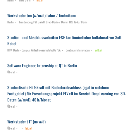
Berlin
HTW Berlin
Teilzeit
Werkstudenten (w/m/d) Labor / Technikum
Berlin
Freudenberg FST GmbH, Groß-Berliner Damm 119, 12487 Berlin
Studien- und Abschlussarbeiten F&E kontinuierlicher kollaborativer Soft
Robot
HTW Berlin - Campus Wilhelmienenhofstraße 75A
Continuum Innovation
Vollzeit
Software Engineer, Internship at QT in Berlin
Überall
Studentische Hilfskraft mit Bachelorabschluss (egal in welchem
Fachgebiet) für Forschungsprojekt ELV.xD im Bereich DeepLearning von 3D-
Daten (w/m/d), 40 h/Monat
Überall
Werkstudent IT (m/w/d)
Überall
Teilzeit