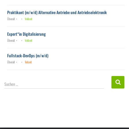
Praktikant (m/w/d) Alternative Antriebe und Antriebselektronik
Überall
Vollzeit
Expert*in Digitalisierung
Überall
Vollzeit
Fullstack-DevOps (m/w/d)
Überall
Teilzeit
S
Suchen …
u
c
h
e
n
n
a