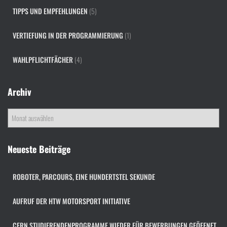
TIPPS UND EMPFEHLUNGEN
(5)
VERTIEFUNG IN DER PROGRAMMIERUNG
(1)
WAHLPFLICHTFÄCHER
(4)
Archiv
A
r
c
h
Neueste Beiträge
i
v
ROBOTER, PARCOURS, EINE HUNDERTSTEL SEKUNDE
AUFRUF DER HTW MOTORSPORT INITIATIVE
CERN STUDIERENDENPROGRAMME WIEDER FÜR BEWERBUNGEN GEÖFFNET