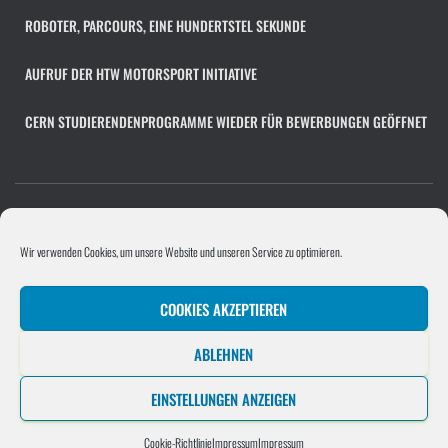
v
ROBOTER, PARCOURS, EINE HUNDERTSTEL SEKUNDE
AUFRUF DER HTW MOTORSPORT INITIATIVE
CERN STUDIERENDENPROGRAMME WIEDER FÜR BEWERBUNGEN GEÖFFNET
COOKIE-RICHTLINIE (EU)
FACHÜBERGREIFENDES PROJEKT
Wir verwenden Cookies, um unsere Website und unseren Service zu optimieren.
PROGRAMMIERPROJEKT
PROJEKTE/UNTERNEHMEN
COOKIES AKZEPTIEREN
SOFTWAREENTWICKLUNGSPROJEKT
STELLENANGEBOT HINZUFÜGEN
ABLEHNEN
UNTERNEHMEN
EINSTELLUNGEN ANZEIGEN
Hestia | Entwickelt von
ThemeIsle
Cookie-Richtlinie
Impressum
Impressum