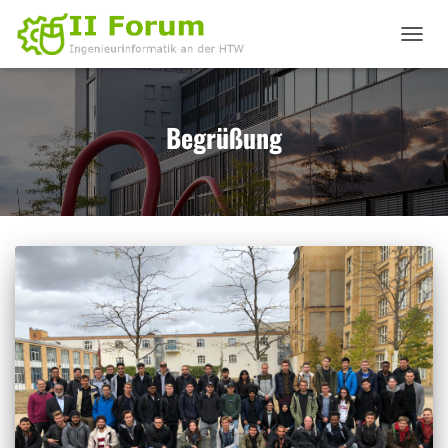
NAVIGA
UMSCHA
Begrüßung