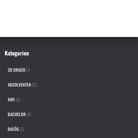
c
h
e
n
n
a
c
h
Kategorien
:
3D DRUCK
(1)
ABSOLVENTEN
(2)
AWE
(2)
BACHELOR
(6)
BAFÖG
(1)