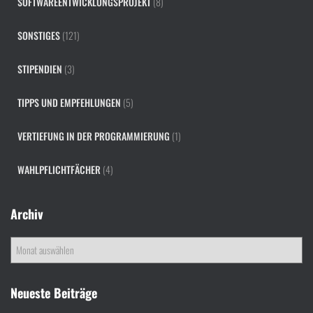
SOFTWAREENTWICKLUNGSPROJEKT
(8)
SONSTIGES
(121)
STIPENDIEN
(3)
TIPPS UND EMPFEHLUNGEN
(5)
VERTIEFUNG IN DER PROGRAMMIERUNG
(1)
WAHLPFLICHTFÄCHER
(4)
Archiv
A
r
c
h
Neueste Beiträge
i