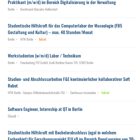
Praktikant (m/w/d) im Bereich Digitalisierung in der Verwaltung
Berlin
Bezirksamt Marzahn-Hellersdorf
Studentische Hilfskraft für das Computerlabor der Museologie (FB5
Gestaltung und Kultur) – max. 40 Stunden/Monat
Berlin
HTW Berlin
Teilzeit
Werkstudenten (w/m/d) Labor / Technikum
Berlin
Freudenberg FST GmbH, Groß-Berliner Damm 119, 12487 Berlin
Studien- und Abschlussarbeiten F&E kontinuierlicher kollaborativer Soft
Robot
HTW Berlin - Campus Wilhelmienenhofstraße 75A
Continuum Innovation
Vollzeit
Software Engineer, Internship at QT in Berlin
Überall
Studentische Hilfskraft mit Bachelorabschluss (egal in welchem
Fachgebiet) für Forschungsprojekt ELV.xD im Bereich DeepLearning von 3D-