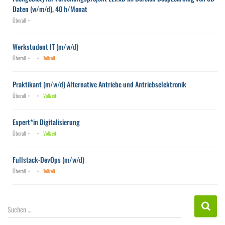
Daten (w/m/d), 40 h/Monat
Überall
Werkstudent IT (m/w/d)
Überall
Teilzeit
Praktikant (m/w/d) Alternative Antriebe und Antriebselektronik
Überall
Vollzeit
Expert*in Digitalisierung
Überall
Vollzeit
Fullstack-DevOps (m/w/d)
Überall
Teilzeit
S
Suchen …
u