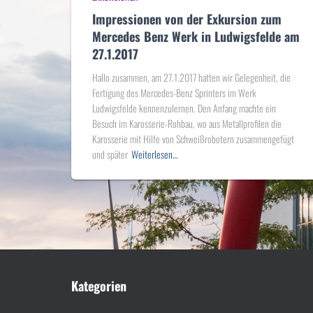
Impressionen von der Exkursion zum
Mercedes Benz Werk in Ludwigsfelde am
27.1.2017
Hallo zusammen, am 27.1.2017 hatten wir Gelegenheit, die
Fertigung des Mercedes-Benz Sprinters im Werk
Ludwigsfelde kennenzulernen. Den Anfang machte ein
Besuch im Karosserie-Rohbau, wo aus Metallprofilen die
Karosserie mit Hilfe von Schweißrobotern zusammengefügt
und später
Weiterlesen…
Kategorien