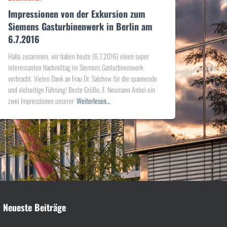
Impressionen von der Exkursion zum
Siemens Gasturbinenwerk in Berlin am
6.7.2016
Hallo zusammen, wir haben heute (6.7.2016) einen super
interessanten Nachmittag im Siemens Gasturbinenwerk
verbracht. Vielen Dank an Frau Dr. Salchow für die spannende
und vielseitige Führung! Beste Grüße, F. Neumann Anbei ein
zwei Impressionen unserer
Weiterlesen…
Neueste Beiträge