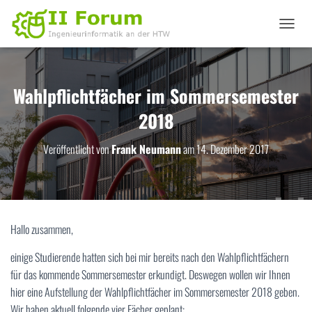
N
A
V
I
G
Wahlpflichtfächer im Sommersemester
A
2018
T
I
O
Veröffentlicht von
Frank Neumann
am
14. Dezember 2017
N
U
M
S
C
H
Hallo zusammen,
A
L
einige Studierende hatten sich bei mir bereits nach den Wahlpflichtfächern
T
für das kommende Sommersemester erkundigt. Deswegen wollen wir Ihnen
E
N
hier eine Aufstellung der Wahlpflichtfächer im Sommersemester 2018 geben.
Wir haben aktuell folgende vier Fächer geplant: