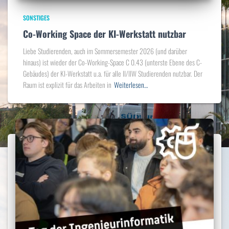
SONSTIGES
Co-Working Space der KI-Werkstatt nutzbar
Liebe Studierenden, auch im Sommersemester 2026 (und darüber
hinaus) ist wieder der Co-Working-Space C 0.43 (unterste Ebene des C-
Gebäudes) der KI-Werkstatt u.a. für alle II/IIW Studierenden nutzbar. Der
Raum ist explizit für das Arbeiten in
Weiterlesen…