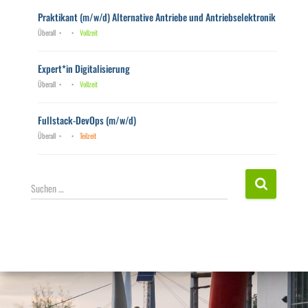
Praktikant (m/w/d) Alternative Antriebe und Antriebselektronik
Überall
Vollzeit
Expert*in Digitalisierung
Überall
Vollzeit
Fullstack-DevOps (m/w/d)
Überall
Teilzeit
S
Suchen …
u
c
h
e
n
n
a
c