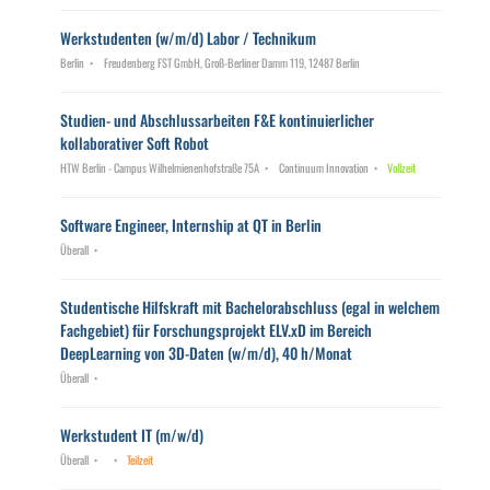
Werkstudenten (w/m/d) Labor / Technikum
Berlin
Freudenberg FST GmbH, Groß-Berliner Damm 119, 12487 Berlin
Studien- und Abschlussarbeiten F&E kontinuierlicher
kollaborativer Soft Robot
HTW Berlin - Campus Wilhelmienenhofstraße 75A
Continuum Innovation
Vollzeit
Software Engineer, Internship at QT in Berlin
Überall
Studentische Hilfskraft mit Bachelorabschluss (egal in welchem
Fachgebiet) für Forschungsprojekt ELV.xD im Bereich
DeepLearning von 3D-Daten (w/m/d), 40 h/Monat
Überall
Werkstudent IT (m/w/d)
Überall
Teilzeit