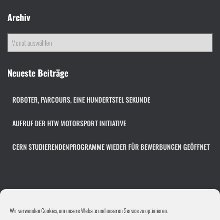
Archiv
A
r
c
h
Neueste Beiträge
i
v
ROBOTER, PARCOURS, EINE HUNDERTSTEL SEKUNDE
AUFRUF DER HTW MOTORSPORT INITIATIVE
CERN STUDIERENDENPROGRAMME WIEDER FÜR BEWERBUNGEN GEÖFFNET
COOKIE-RICHTLINIE (EU)
FACHÜBERGREIFENDES PROJEKT
Wir verwenden Cookies, um unsere Website und unseren Service zu optimieren.