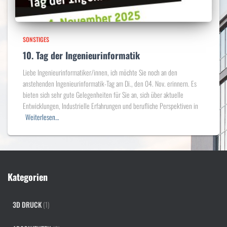
SONSTIGES
10. Tag der Ingenieurinformatik
Liebe Ingenieurinformatiker/innen, ich möchte Sie noch an den
anstehenden Ingenieurinformatik-Tag am Di., den 04. Nov. erinnern. Es
bieten sich sehr gute Gelegenheiten für Sie an, sich über aktuelle
Entwicklungen, Industrielle Erfahrungen und berufliche Perspektiven in
Weiterlesen…
Kategorien
3D DRUCK
(1)