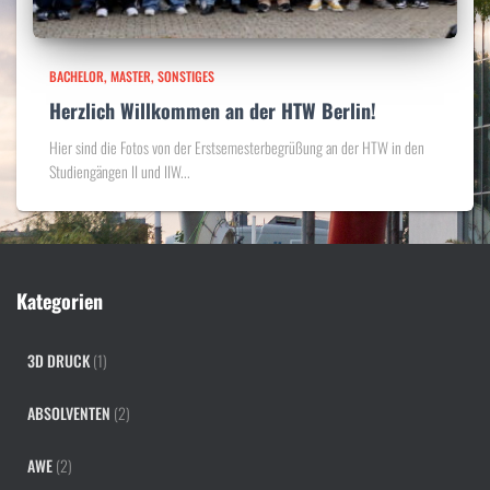
BACHELOR
MASTER
SONSTIGES
Herzlich Willkommen an der HTW Berlin!
Hier sind die Fotos von der Erstsemesterbegrüßung an der HTW in den
Studiengängen II und IIW...
Kategorien
3D DRUCK
(1)
ABSOLVENTEN
(2)
AWE
(2)