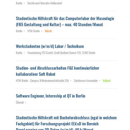
Berlin
Bezirksamt Marzahn-Hellersdorf
Studentische Hilfskraft für das Computerlabor der Museologie
(FB5 Gestaltung und Kultur) – max. 40 Stunden/Monat
Berlin
HTW Berlin
Teilzeit
Werkstudenten (w/m/d) Labor / Technikum
Berlin
Freudenberg FST GmbH, Groß-Berliner Damm 119, 12487 Berlin
Studien- und Abschlussarbeiten F&E kontinuierlicher
kollaborativer Soft Robot
HTW Berlin - Campus Wilhelmienenhofstraße 75A
Continuum Innovation
Vollzeit
Software Engineer, Internship at QT in Berlin
Überall
Studentische Hilfskraft mit Bachelorabschluss (egal in welchem
Fachgebiet) für Forschungsprojekt ELV.xD im Bereich
DeepLearning von 3D-Daten (w/m/d), 40 h/Monat