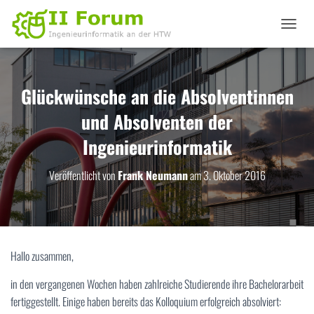
N
A
V
I
G
Glückwünsche an die Absolventinnen
A
und Absolventen der
T
I
Ingenieurinformatik
O
N
U
Veröffentlicht von
Frank Neumann
am
3. Oktober 2016
M
S
C
H
A
L
Hallo zusammen,
T
E
in den vergangenen Wochen haben zahlreiche Studierende ihre Bachelorarbeit
N
fertiggestellt. Einige haben bereits das Kolloquium erfolgreich absolviert: