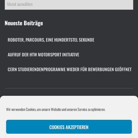
A
r
c
h
Neueste Beiträge
i
v
ROBOTER, PARCOURS, EINE HUNDERTSTEL SEKUNDE
AUFRUF DER HTW MOTORSPORT INITIATIVE
CERN STUDIERENDENPROGRAMME WIEDER FÜR BEWERBUNGEN GEÖFFNET
COOKIE-RICHTLINIE (EU)
FACHÜBERGREIFENDES PROJEKT
Wir verwenden Cookies, um unsere Website und unseren Service zu optimieren.
PROGRAMMIERPROJEKT
PROJEKTE/UNTERNEHMEN
COOKIES AKZEPTIEREN
SOFTWAREENTWICKLUNGSPROJEKT
STELLENANGEBOT HINZUFÜGEN