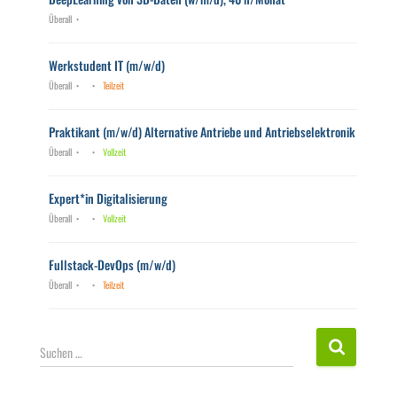
Überall
Werkstudent IT (m/w/d)
Überall
Teilzeit
Praktikant (m/w/d) Alternative Antriebe und Antriebselektronik
Überall
Vollzeit
Expert*in Digitalisierung
Überall
Vollzeit
Fullstack-DevOps (m/w/d)
Überall
Teilzeit
S
Suchen …
u
c