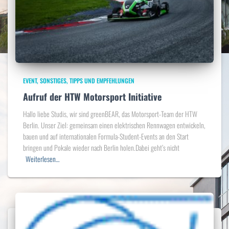
EVENT
SONSTIGES
TIPPS UND EMPFEHLUNGEN
Aufruf der HTW Motorsport Initiative
Hallo liebe Studis, wir sind greenBEAR, das Motorsport-Team der HTW
Berlin. Unser Ziel: gemeinsam einen elektrischen Rennwagen entwickeln,
bauen und auf internationalen Formula-Student-Events an den Start
bringen und Pokale wieder nach Berlin holen.Dabei geht’s nicht
Weiterlesen…