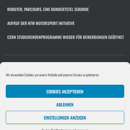
v
ROBOTER, PARCOURS, EINE HUNDERTSTEL SEKUNDE
AUFRUF DER HTW MOTORSPORT INITIATIVE
CERN STUDIERENDENPROGRAMME WIEDER FÜR BEWERBUNGEN GEÖFFNET
COOKIE-RICHTLINIE (EU)
FACHÜBERGREIFENDES PROJEKT
Wir verwenden Cookies, um unsere Website und unseren Service zu optimieren.
PROGRAMMIERPROJEKT
PROJEKTE/UNTERNEHMEN
COOKIES AKZEPTIEREN
SOFTWAREENTWICKLUNGSPROJEKT
STELLENANGEBOT HINZUFÜGEN
ABLEHNEN
UNTERNEHMEN
EINSTELLUNGEN ANZEIGEN
Hestia | Entwickelt von
ThemeIsle