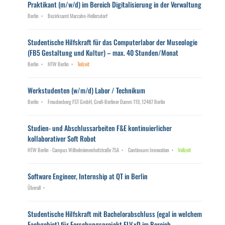
Praktikant (m/w/d) im Bereich Digitalisierung in der Verwaltung
Berlin
Bezirksamt Marzahn-Hellersdorf
Studentische Hilfskraft für das Computerlabor der Museologie
(FB5 Gestaltung und Kultur) – max. 40 Stunden/Monat
Berlin
HTW Berlin
Teilzeit
Werkstudenten (w/m/d) Labor / Technikum
Berlin
Freudenberg FST GmbH, Groß-Berliner Damm 119, 12487 Berlin
Studien- und Abschlussarbeiten F&E kontinuierlicher
kollaborativer Soft Robot
HTW Berlin - Campus Wilhelmienenhofstraße 75A
Continuum Innovation
Vollzeit
Software Engineer, Internship at QT in Berlin
Überall
Studentische Hilfskraft mit Bachelorabschluss (egal in welchem
Fachgebiet) für Forschungsprojekt ELV.xD im Bereich