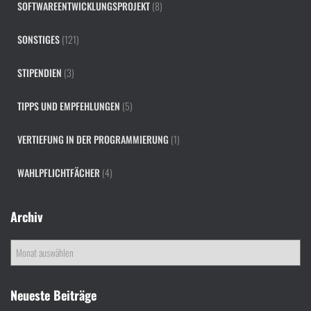
SOFTWAREENTWICKLUNGSPROJEKT
(8)
SONSTIGES
(121)
STIPENDIEN
(3)
TIPPS UND EMPFEHLUNGEN
(5)
VERTIEFUNG IN DER PROGRAMMIERUNG
(1)
WAHLPFLICHTFÄCHER
(4)
Archiv
A
r
c
h
Neueste Beiträge
i