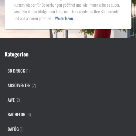
kurzem wieder für Bewerbungen geöffnet und wie immer wäre es super,
wenn Sie die nachfolgenden Infos und Links wieder an ihre Studierenden
und alle anderen potenziell
Weiterlesen…
Kategorien
3D DRUCK
(1)
ABSOLVENTEN
(2)
AWE
(2)
BACHELOR
(6)
BAFÖG
(1)