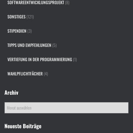
SOFTWAREENTWICKLUNGSPROJEKT
(8)
SONSTIGES
(121)
STIPENDIEN
(3)
TIPPS UND EMPFEHLUNGEN
(5)
VERTIEFUNG IN DER PROGRAMMIERUNG
(1)
WAHLPFLICHTFÄCHER
(4)
Archiv
A
r
c
h
Neueste Beiträge
i