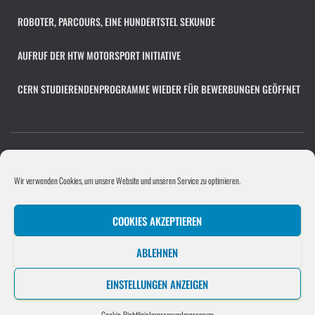
v
ROBOTER, PARCOURS, EINE HUNDERTSTEL SEKUNDE
AUFRUF DER HTW MOTORSPORT INITIATIVE
CERN STUDIERENDENPROGRAMME WIEDER FÜR BEWERBUNGEN GEÖFFNET
COOKIE-RICHTLINIE (EU)
FACHÜBERGREIFENDES PROJEKT
Wir verwenden Cookies, um unsere Website und unseren Service zu optimieren.
PROGRAMMIERPROJEKT
PROJEKTE/UNTERNEHMEN
COOKIES AKZEPTIEREN
SOFTWAREENTWICKLUNGSPROJEKT
STELLENANGEBOT HINZUFÜGEN
ABLEHNEN
UNTERNEHMEN
EINSTELLUNGEN ANZEIGEN
Hestia | Entwickelt von
ThemeIsle
Cookie-Richtlinie
Impressum
Impressum