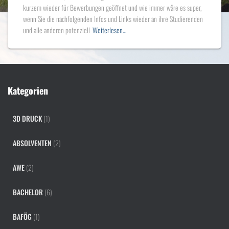
kurzem wieder für Bewerbungen geöffnet und wie immer wäre es super,
wenn Sie die nachfolgenden Infos und Links wieder an ihre Studierenden
und alle anderen potenziell
Weiterlesen…
Kategorien
3D DRUCK
(1)
ABSOLVENTEN
(2)
AWE
(2)
BACHELOR
(6)
BAFÖG
(1)