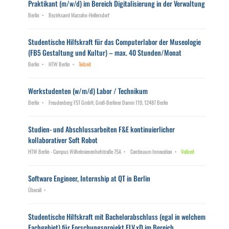
Praktikant (m/w/d) im Bereich Digitalisierung in der Verwaltung
Berlin
Bezirksamt Marzahn-Hellersdorf
Studentische Hilfskraft für das Computerlabor der Museologie
(FB5 Gestaltung und Kultur) – max. 40 Stunden/Monat
Berlin
HTW Berlin
Teilzeit
Werkstudenten (w/m/d) Labor / Technikum
Berlin
Freudenberg FST GmbH, Groß-Berliner Damm 119, 12487 Berlin
Studien- und Abschlussarbeiten F&E kontinuierlicher
kollaborativer Soft Robot
HTW Berlin - Campus Wilhelmienenhofstraße 75A
Continuum Innovation
Vollzeit
Software Engineer, Internship at QT in Berlin
Überall
Studentische Hilfskraft mit Bachelorabschluss (egal in welchem
Fachgebiet) für Forschungsprojekt ELV.xD im Bereich