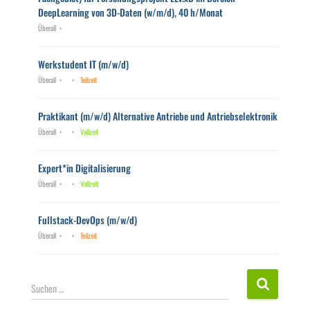
DeepLearning von 3D-Daten (w/m/d), 40 h/Monat
Überall
Werkstudent IT (m/w/d)
Überall
Teilzeit
Praktikant (m/w/d) Alternative Antriebe und Antriebselektronik
Überall
Vollzeit
Expert*in Digitalisierung
Überall
Vollzeit
Fullstack-DevOps (m/w/d)
Überall
Teilzeit
S
Suchen …
u