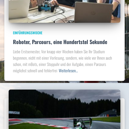
EINFÜHRUNGSWOCHE
Roboter, Parcours, eine Hundertstel Sekunde
Liebe Erstsemester, Vor knapp vier Wochen haben Sie Ihr Studium
begonnen, nicht mit einer Vorlesung, sondern, wie viele vor Ihnen auch
schon, mit mBots, einer Stoppuhr und der Aufgabe, einen Parcours
möglichst schnell und fehlerfrei
Weiterlesen…