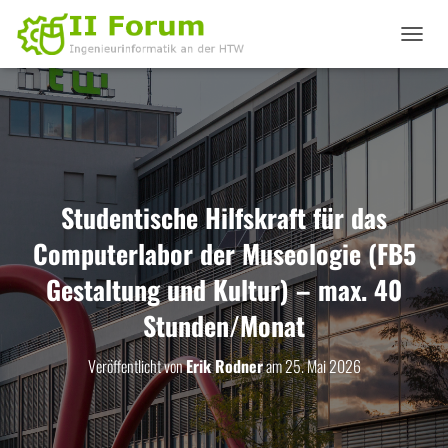
N
A
V
I
G
A
T
I
O
Studentische Hilfskraft für das
N
U
Computerlabor der Museologie (FB5
M
S
Gestaltung und Kultur) – max. 40
C
Stunden/Monat
H
A
L
Veröffentlicht von
Erik Rodner
am
25. Mai 2026
T
E
N