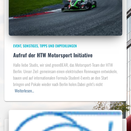
EVENT
SONSTIGES
TIPPS UND EMPFEHLUNGEN
Aufruf der HTW Motorsport Initiative
Hallo liebe Studis, wir sind greenBEAR, das Motorsport-Team der HTW
Berlin. Unser Ziel: gemeinsam einen elektrischen Rennwagen entwickeln,
bauen und auf internationalen Formula-Student-Events an den Start
bringen und Pokale wieder nach Berlin holen.Dabei geht’s nicht
Weiterlesen…