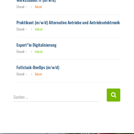
Überall
Teilzeit
Praktikant (m/w/d) Alternative Antriebe und Antriebselektronik
Überall
Vollzeit
Expert*in Digitalisierung
Überall
Vollzeit
Fullstack-DevOps (m/w/d)
Überall
Teilzeit
S
Suchen …
u
c
h
e
n
n