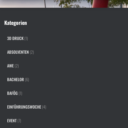
a
c
h
Kategorien
:
3D DRUCK
(1)
ABSOLVENTEN
(2)
AWE
(2)
BACHELOR
(6)
BAFÖG
(1)
EINFÜHRUNGSWOCHE
(4)
EVENT
(7)