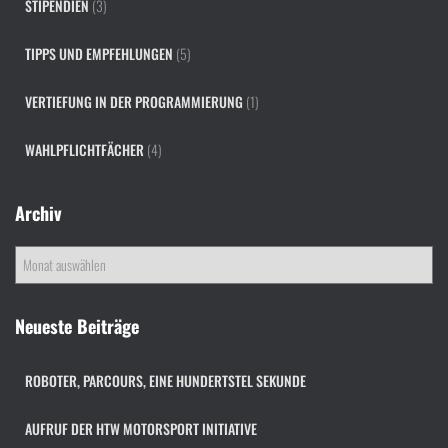
STIPENDIEN
(3)
TIPPS UND EMPFEHLUNGEN
(5)
VERTIEFUNG IN DER PROGRAMMIERUNG
(1)
WAHLPFLICHTFÄCHER
(4)
Archiv
A
r
c
h
Neueste Beiträge
i
v
ROBOTER, PARCOURS, EINE HUNDERTSTEL SEKUNDE
AUFRUF DER HTW MOTORSPORT INITIATIVE