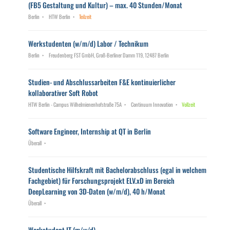
(FB5 Gestaltung und Kultur) – max. 40 Stunden/Monat
Berlin
HTW Berlin
Teilzeit
Werkstudenten (w/m/d) Labor / Technikum
Berlin
Freudenberg FST GmbH, Groß-Berliner Damm 119, 12487 Berlin
Studien- und Abschlussarbeiten F&E kontinuierlicher
kollaborativer Soft Robot
HTW Berlin - Campus Wilhelmienenhofstraße 75A
Continuum Innovation
Vollzeit
Software Engineer, Internship at QT in Berlin
Überall
Studentische Hilfskraft mit Bachelorabschluss (egal in welchem
Fachgebiet) für Forschungsprojekt ELV.xD im Bereich
DeepLearning von 3D-Daten (w/m/d), 40 h/Monat
Überall
Werkstudent IT (m/w/d)