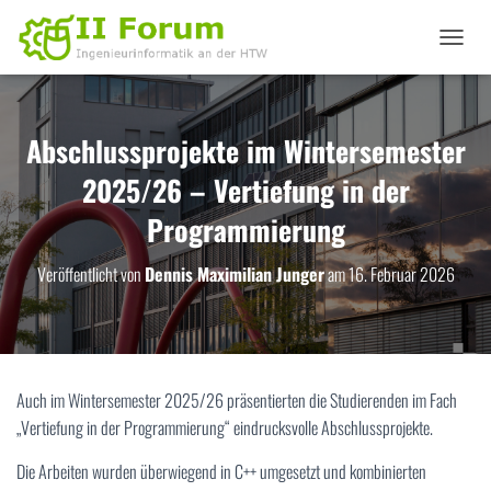
N
A
V
I
G
Abschlussprojekte im Wintersemester
A
2025/26 – Vertiefung in der
T
I
Programmierung
O
N
U
Veröffentlicht von
Dennis Maximilian Junger
am
16. Februar 2026
M
S
C
H
A
L
Auch im Wintersemester 2025/26 präsentierten die Studierenden im Fach
T
„Vertiefung in der Programmierung“ eindrucksvolle Abschlussprojekte.
E
N
Die Arbeiten wurden überwiegend in C++ umgesetzt und kombinierten