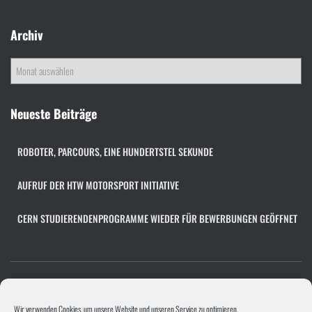
Archiv
A
r
c
h
Neueste Beiträge
i
v
ROBOTER, PARCOURS, EINE HUNDERTSTEL SEKUNDE
AUFRUF DER HTW MOTORSPORT INITIATIVE
CERN STUDIERENDENPROGRAMME WIEDER FÜR BEWERBUNGEN GEÖFFNET
COOKIE-RICHTLINIE (EU)
FACHÜBERGREIFENDES PROJEKT
Wir verwenden Cookies, um unsere Website und unseren Service zu optimieren.