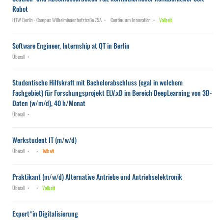
Robot
HTW Berlin - Campus Wilhelmienenhofstraße 75A
Continuum Innovation
Vollzeit
Software Engineer, Internship at QT in Berlin
Überall
Studentische Hilfskraft mit Bachelorabschluss (egal in welchem
Fachgebiet) für Forschungsprojekt ELV.xD im Bereich DeepLearning von 3D-
Daten (w/m/d), 40 h/Monat
Überall
Werkstudent IT (m/w/d)
Überall
Teilzeit
Praktikant (m/w/d) Alternative Antriebe und Antriebselektronik
Überall
Vollzeit
Expert*in Digitalisierung