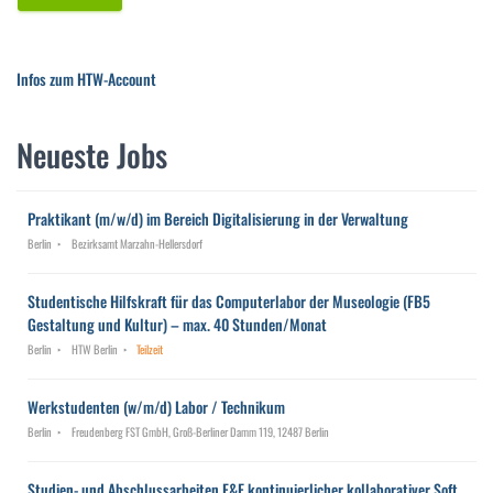
Infos zum HTW-Account
Neueste Jobs
Praktikant (m/w/d) im Bereich Digitalisierung in der Verwaltung
Berlin
Bezirksamt Marzahn-Hellersdorf
Studentische Hilfskraft für das Computerlabor der Museologie (FB5
Gestaltung und Kultur) – max. 40 Stunden/Monat
Berlin
HTW Berlin
Teilzeit
Werkstudenten (w/m/d) Labor / Technikum
Berlin
Freudenberg FST GmbH, Groß-Berliner Damm 119, 12487 Berlin
Studien- und Abschlussarbeiten F&E kontinuierlicher kollaborativer Soft