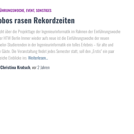
FÜHRUNGSWOCHE
EVENT
SONSTIGES
obos rasen Rekordzeiten
cht über die Projekttage der Ingenieurinformatik im Rahmen der Einführungswoche
er HTW Berlin Immer wieder aufs neue ist die Einführungswoche der neuen
elor-Studierenden in der Ingenieurinformatik ein tolles Erlebnis – für alte und
 Gäste. Die Veranstaltung findet jedes Semester statt, soll den „Erstis“ ein paar
reiche Einblicke ins
Weiterlesen…
n
Christina Kratsch
, vor
2 Jahren