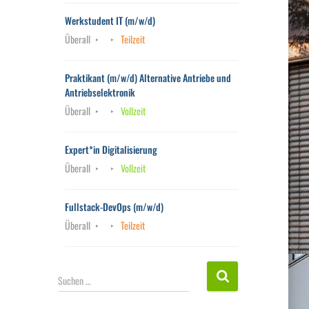
Werkstudent IT (m/w/d)
Überall
Teilzeit
Praktikant (m/w/d) Alternative Antriebe und
Antriebselektronik
Überall
Vollzeit
Expert*in Digitalisierung
Überall
Vollzeit
Fullstack-DevOps (m/w/d)
Überall
Teilzeit
S
Suchen …
u
c