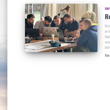
EIN
R
Beri
an d
Bach
neue
hilf
Vo