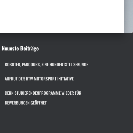
h
e
n
n
a
c
h
Neueste Beiträge
:
ROBOTER, PARCOURS, EINE HUNDERTSTEL SEKUNDE
AUFRUF DER HTW MOTORSPORT INITIATIVE
CERN STUDIERENDENPROGRAMME WIEDER FÜR
BEWERBUNGEN GEÖFFNET