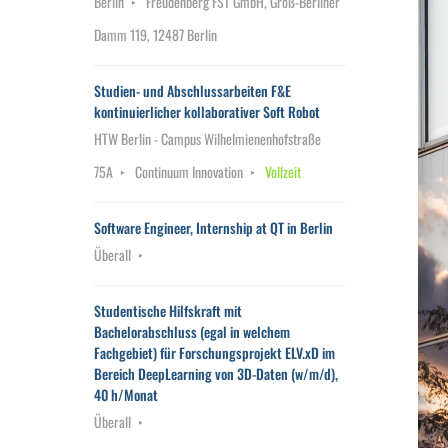
Berlin
Freudenberg FST GmbH, Groß-Berliner
Damm 119, 12487 Berlin
Studien- und Abschlussarbeiten F&E
kontinuierlicher kollaborativer Soft Robot
HTW Berlin - Campus Wilhelmienenhofstraße
75A
Continuum Innovation
Vollzeit
Software Engineer, Internship at QT in Berlin
Überall
Studentische Hilfskraft mit
Bachelorabschluss (egal in welchem
Fachgebiet) für Forschungsprojekt ELV.xD im
Bereich DeepLearning von 3D-Daten (w/m/d),
40 h/Monat
Überall