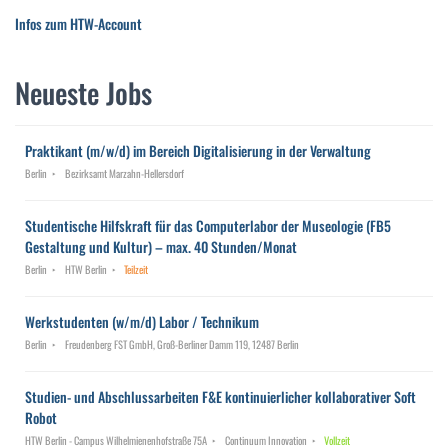
Infos zum HTW-Account
Neueste Jobs
Praktikant (m/w/d) im Bereich Digitalisierung in der Verwaltung
Berlin
Bezirksamt Marzahn-Hellersdorf
Studentische Hilfskraft für das Computerlabor der Museologie (FB5
Gestaltung und Kultur) – max. 40 Stunden/Monat
Berlin
HTW Berlin
Teilzeit
Werkstudenten (w/m/d) Labor / Technikum
Berlin
Freudenberg FST GmbH, Groß-Berliner Damm 119, 12487 Berlin
Studien- und Abschlussarbeiten F&E kontinuierlicher kollaborativer Soft
Robot
HTW Berlin - Campus Wilhelmienenhofstraße 75A
Continuum Innovation
Vollzeit