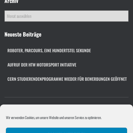
Archiv
A
r
c
h
Neueste Beiträge
i
v
ROBOTER, PARCOURS, EINE HUNDERTSTEL SEKUNDE
AUFRUF DER HTW MOTORSPORT INITIATIVE
CERN STUDIERENDENPROGRAMME WIEDER FÜR BEWERBUNGEN GEÖFFNET
COOKIE-RICHTLINIE (EU)
FACHÜBERGREIFENDES PROJEKT
Wir verwenden Cookies, um unsere Website und unseren Service zu optimieren.
PROGRAMMIERPROJEKT
PROJEKTE/UNTERNEHMEN