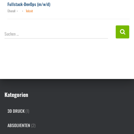
Fullstack-DevOps (m/w/d)
Überall
Teilzeit
S
Suchen …
u
c
h
e
n
n
a
c
h
Kategorien
:
3D DRUCK
(1)
ABSOLVENTEN
(2)