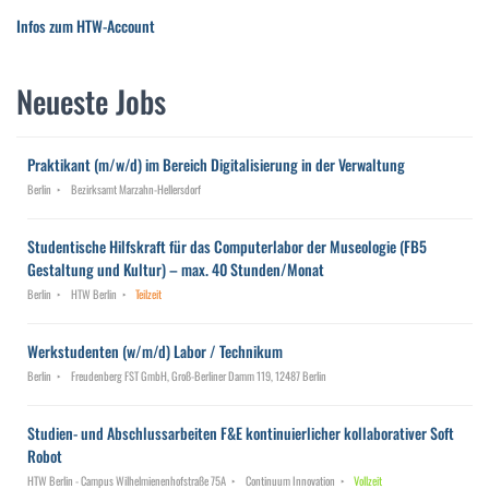
Infos zum HTW-Account
Neueste Jobs
Praktikant (m/w/d) im Bereich Digitalisierung in der Verwaltung
Berlin
Bezirksamt Marzahn-Hellersdorf
Studentische Hilfskraft für das Computerlabor der Museologie (FB5
Gestaltung und Kultur) – max. 40 Stunden/Monat
Berlin
HTW Berlin
Teilzeit
Werkstudenten (w/m/d) Labor / Technikum
Berlin
Freudenberg FST GmbH, Groß-Berliner Damm 119, 12487 Berlin
Studien- und Abschlussarbeiten F&E kontinuierlicher kollaborativer Soft
Robot
HTW Berlin - Campus Wilhelmienenhofstraße 75A
Continuum Innovation
Vollzeit