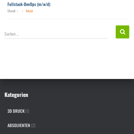
Fullstack-DevOps (m/w/d)
Überall
Teilzeit
S
Suchen …
u
c
h
e
n
n
a
c
h
Kategorien
:
3D DRUCK
(1)
ABSOLVENTEN
(2)