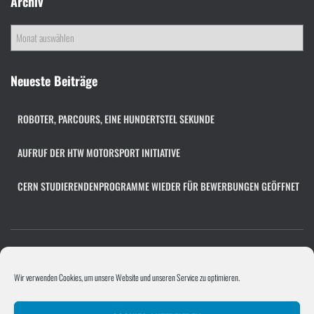
Archiv
A
r
c
h
Neueste Beiträge
i
v
ROBOTER, PARCOURS, EINE HUNDERTSTEL SEKUNDE
AUFRUF DER HTW MOTORSPORT INITIATIVE
CERN STUDIERENDENPROGRAMME WIEDER FÜR BEWERBUNGEN GEÖFFNET
COOKIE-RICHTLINIE (EU)
FACHÜBERGREIFENDES PROJEKT
Wir verwenden Cookies, um unsere Website und unseren Service zu optimieren.
PROGRAMMIERPROJEKT
PROJEKTE/UNTERNEHMEN