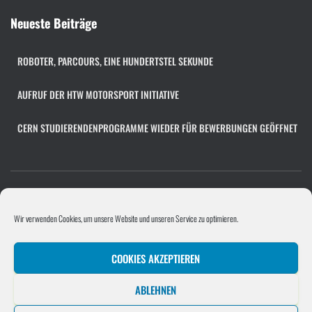
c
h
Neueste Beiträge
i
v
ROBOTER, PARCOURS, EINE HUNDERTSTEL SEKUNDE
AUFRUF DER HTW MOTORSPORT INITIATIVE
CERN STUDIERENDENPROGRAMME WIEDER FÜR BEWERBUNGEN GEÖFFNET
COOKIE-RICHTLINIE (EU)
FACHÜBERGREIFENDES PROJEKT
Wir verwenden Cookies, um unsere Website und unseren Service zu optimieren.
PROGRAMMIERPROJEKT
PROJEKTE/UNTERNEHMEN
COOKIES AKZEPTIEREN
SOFTWAREENTWICKLUNGSPROJEKT
STELLENANGEBOT HINZUFÜGEN
ABLEHNEN
UNTERNEHMEN