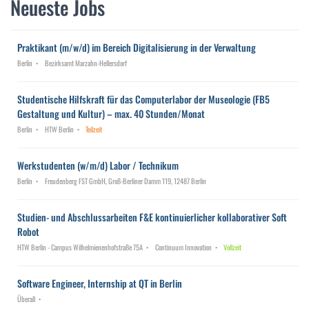
Neueste Jobs
Praktikant (m/w/d) im Bereich Digitalisierung in der Verwaltung
Berlin
Bezirksamt Marzahn-Hellersdorf
Studentische Hilfskraft für das Computerlabor der Museologie (FB5
Gestaltung und Kultur) – max. 40 Stunden/Monat
Berlin
HTW Berlin
Teilzeit
Werkstudenten (w/m/d) Labor / Technikum
Berlin
Freudenberg FST GmbH, Groß-Berliner Damm 119, 12487 Berlin
Studien- und Abschlussarbeiten F&E kontinuierlicher kollaborativer Soft
Robot
HTW Berlin - Campus Wilhelmienenhofstraße 75A
Continuum Innovation
Vollzeit
Software Engineer, Internship at QT in Berlin
Überall