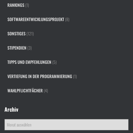
RANKINGS
(1)
SOFTWAREENTWICKLUNGSPROJEKT
(8)
SONSTIGES
(121)
STIPENDIEN
(3)
TIPPS UND EMPFEHLUNGEN
(5)
VERTIEFUNG IN DER PROGRAMMIERUNG
(1)
WAHLPFLICHTFÄCHER
(4)
Archiv
A
r