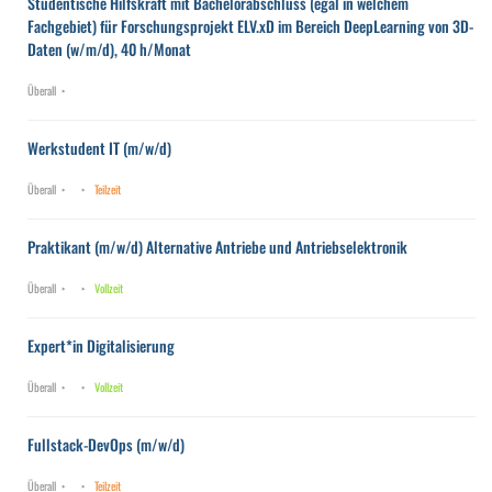
Studentische Hilfskraft mit Bachelorabschluss (egal in welchem
Fachgebiet) für Forschungsprojekt ELV.xD im Bereich DeepLearning von 3D-
Daten (w/m/d), 40 h/Monat
Überall
Werkstudent IT (m/w/d)
Überall
Teilzeit
Praktikant (m/w/d) Alternative Antriebe und Antriebselektronik
Überall
Vollzeit
Expert*in Digitalisierung
Überall
Vollzeit
Fullstack-DevOps (m/w/d)
Überall
Teilzeit