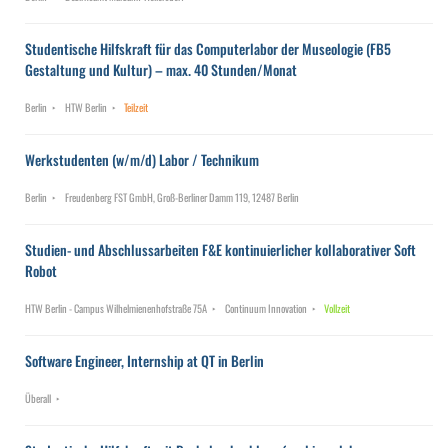
Studentische Hilfskraft für das Computerlabor der Museologie (FB5
Gestaltung und Kultur) – max. 40 Stunden/Monat
Berlin
HTW Berlin
Teilzeit
Werkstudenten (w/m/d) Labor / Technikum
Berlin
Freudenberg FST GmbH, Groß-Berliner Damm 119, 12487 Berlin
Studien- und Abschlussarbeiten F&E kontinuierlicher kollaborativer Soft
Robot
HTW Berlin - Campus Wilhelmienenhofstraße 75A
Continuum Innovation
Vollzeit
Software Engineer, Internship at QT in Berlin
Überall