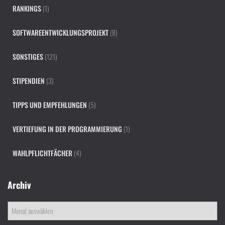
RANKINGS
(1)
SOFTWAREENTWICKLUNGSPROJEKT
(8)
SONSTIGES
(121)
STIPENDIEN
(3)
TIPPS UND EMPFEHLUNGEN
(5)
VERTIEFUNG IN DER PROGRAMMIERUNG
(1)
WAHLPFLICHTFÄCHER
(4)
Archiv
A
r