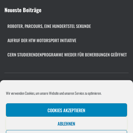
c
h
Neueste Beiträge
i
v
ROBOTER, PARCOURS, EINE HUNDERTSTEL SEKUNDE
AUFRUF DER HTW MOTORSPORT INITIATIVE
CERN STUDIERENDENPROGRAMME WIEDER FÜR BEWERBUNGEN GEÖFFNET
COOKIE-RICHTLINIE (EU)
FACHÜBERGREIFENDES PROJEKT
Wir verwenden Cookies, um unsere Website und unseren Service zu optimieren.
PROGRAMMIERPROJEKT
PROJEKTE/UNTERNEHMEN
COOKIES AKZEPTIEREN
SOFTWAREENTWICKLUNGSPROJEKT
STELLENANGEBOT HINZUFÜGEN
ABLEHNEN
UNTERNEHMEN