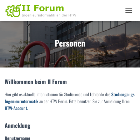
N
A
V
I
G
Personen
A
T
I
O
N
U
Willkommen beim II Forum
M
S
C
Hier gibt es aktuelle Informationen für Studierende und Lehrende des
Studiengangs
H
Ingenieurinformatik
an der HTW Berlin. Bitte benutzen Sie zur Anmeldung Ihren
A
HTW-Account.
L
T
E
Anmeldung
N
Benutzername