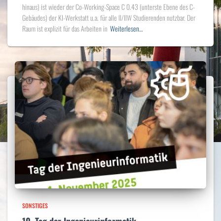
hinaus) ist wieder der Co-Working-Space C 0.43 (unterste Ebene des C-
Gebäudes) der KI-Werkstatt u.a. für alle II/IIW Studierenden nutzbar. Der
Raum ist explizit für das Arbeiten in
Weiterlesen…
SONSTIGES