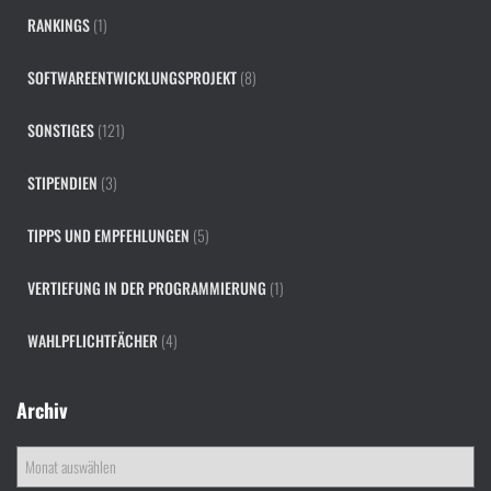
RANKINGS
(1)
SOFTWAREENTWICKLUNGSPROJEKT
(8)
SONSTIGES
(121)
STIPENDIEN
(3)
TIPPS UND EMPFEHLUNGEN
(5)
VERTIEFUNG IN DER PROGRAMMIERUNG
(1)
WAHLPFLICHTFÄCHER
(4)
Archiv
A
r