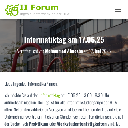
N
A
V
I
G
Informatiktag am 17.06.25
A
T
Veröffentlicht von
Mohammad Abuosba
am
12. Juni 2025
I
O
N
U
M
S
Liebe Ingenieurinformatiker/innen,
C
H
ich möchte Sie auf den
Informatiktag
am 17.06.25, 13:00-18:30 Uhr
A
L
aufmerksam machen. Der Tag ist für alle Informatikstudiengänge der HTW
T
offen. Neben den zahlreichen Vortägen zu aktuellen Themen der IT, sind viele
E
Unternehmensvertreter mit eigenen Ständen vertreten. Für diejenigen, die auf
N
der Suche nach
Praktikum
oder
Werkstudententätigkeiten
sind, ist