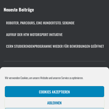
c
h
Neueste Beiträge
i
v
ROBOTER, PARCOURS, EINE HUNDERTSTEL SEKUNDE
AUFRUF DER HTW MOTORSPORT INITIATIVE
CERN STUDIERENDENPROGRAMME WIEDER FÜR BEWERBUNGEN GEÖFFNET
COOKIE-RICHTLINIE (EU)
FACHÜBERGREIFENDES PROJEKT
Wir verwenden Cookies, um unsere Website und unseren Service zu optimieren.
PROGRAMMIERPROJEKT
PROJEKTE/UNTERNEHMEN
COOKIES AKZEPTIEREN
SOFTWAREENTWICKLUNGSPROJEKT
STELLENANGEBOT HINZUFÜGEN
ABLEHNEN
UNTERNEHMEN