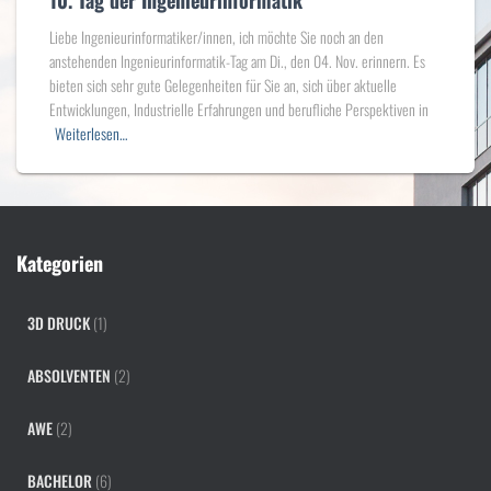
10. Tag der Ingenieurinformatik
Liebe Ingenieurinformatiker/innen, ich möchte Sie noch an den
anstehenden Ingenieurinformatik-Tag am Di., den 04. Nov. erinnern. Es
bieten sich sehr gute Gelegenheiten für Sie an, sich über aktuelle
Entwicklungen, Industrielle Erfahrungen und berufliche Perspektiven in
Weiterlesen…
Kategorien
3D DRUCK
(1)
ABSOLVENTEN
(2)
AWE
(2)
BACHELOR
(6)