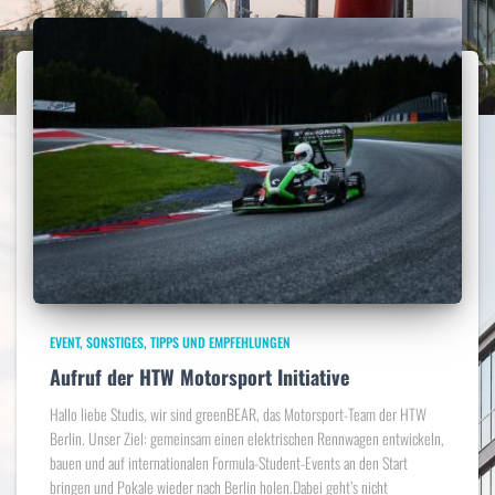
EVENT
SONSTIGES
TIPPS UND EMPFEHLUNGEN
Aufruf der HTW Motorsport Initiative
Hallo liebe Studis, wir sind greenBEAR, das Motorsport-Team der HTW
Berlin. Unser Ziel: gemeinsam einen elektrischen Rennwagen entwickeln,
bauen und auf internationalen Formula-Student-Events an den Start
bringen und Pokale wieder nach Berlin holen.Dabei geht’s nicht