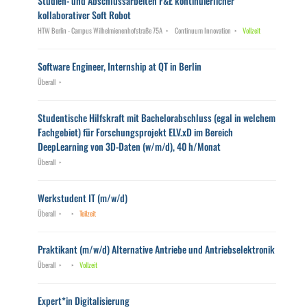
Studien- und Abschlussarbeiten F&E kontinuierlicher
kollaborativer Soft Robot
HTW Berlin - Campus Wilhelmienenhofstraße 75A
Continuum Innovation
Vollzeit
Software Engineer, Internship at QT in Berlin
Überall
Studentische Hilfskraft mit Bachelorabschluss (egal in welchem
Fachgebiet) für Forschungsprojekt ELV.xD im Bereich
DeepLearning von 3D-Daten (w/m/d), 40 h/Monat
Überall
Werkstudent IT (m/w/d)
Überall
Teilzeit
Praktikant (m/w/d) Alternative Antriebe und Antriebselektronik
Überall
Vollzeit
Expert*in Digitalisierung