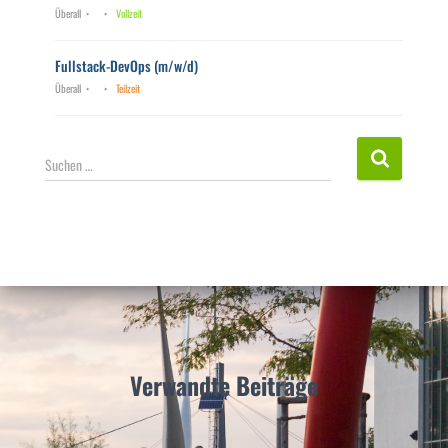
Überall
Vollzeit
Fullstack-DevOps (m/w/d)
Überall
Teilzeit
S
Suchen …
u
c
h
e
n
n
a
c
h
:
Verwandte Beiträge