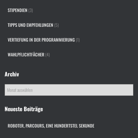
STIPENDIEN
(3)
TIPPS UND EMPFEHLUNGEN
(5)
VERTIEFUNG IN DER PROGRAMMIERUNG
(1)
WAHLPFLICHTFÄCHER
(4)
Archiv
A
r
c
h
Neueste Beiträge
i
v
ROBOTER, PARCOURS, EINE HUNDERTSTEL SEKUNDE