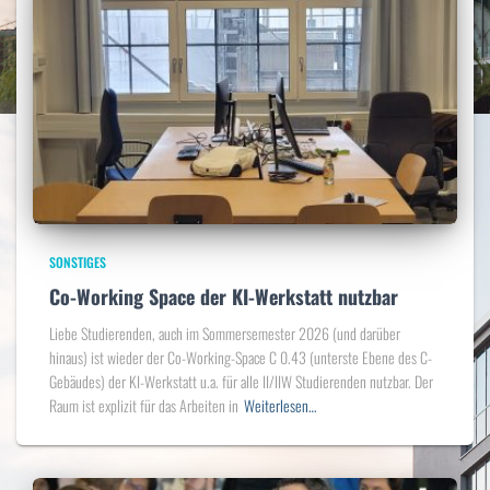
SONSTIGES
Co-Working Space der KI-Werkstatt nutzbar
Liebe Studierenden, auch im Sommersemester 2026 (und darüber
hinaus) ist wieder der Co-Working-Space C 0.43 (unterste Ebene des C-
Gebäudes) der KI-Werkstatt u.a. für alle II/IIW Studierenden nutzbar. Der
Raum ist explizit für das Arbeiten in
Weiterlesen…