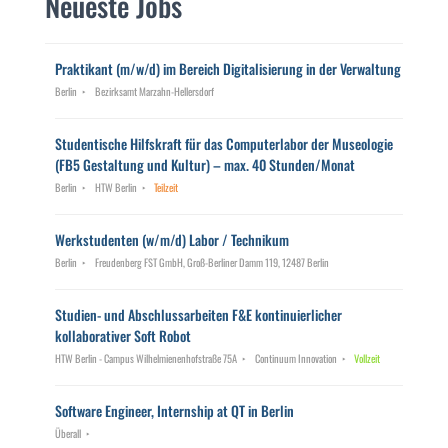
Neueste Jobs
Praktikant (m/w/d) im Bereich Digitalisierung in der Verwaltung
Berlin
Bezirksamt Marzahn-Hellersdorf
Studentische Hilfskraft für das Computerlabor der Museologie
(FB5 Gestaltung und Kultur) – max. 40 Stunden/Monat
Berlin
HTW Berlin
Teilzeit
Werkstudenten (w/m/d) Labor / Technikum
Berlin
Freudenberg FST GmbH, Groß-Berliner Damm 119, 12487 Berlin
Studien- und Abschlussarbeiten F&E kontinuierlicher
kollaborativer Soft Robot
HTW Berlin - Campus Wilhelmienenhofstraße 75A
Continuum Innovation
Vollzeit
Software Engineer, Internship at QT in Berlin
Überall