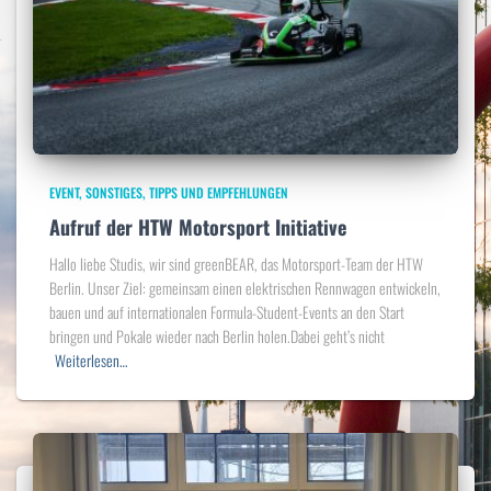
EVENT
SONSTIGES
TIPPS UND EMPFEHLUNGEN
Aufruf der HTW Motorsport Initiative
Hallo liebe Studis, wir sind greenBEAR, das Motorsport-Team der HTW
Berlin. Unser Ziel: gemeinsam einen elektrischen Rennwagen entwickeln,
bauen und auf internationalen Formula-Student-Events an den Start
bringen und Pokale wieder nach Berlin holen.Dabei geht’s nicht
Weiterlesen…