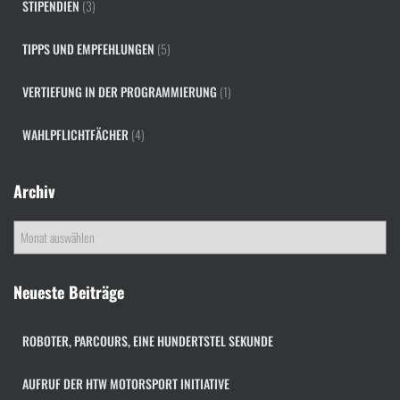
STIPENDIEN
(3)
TIPPS UND EMPFEHLUNGEN
(5)
VERTIEFUNG IN DER PROGRAMMIERUNG
(1)
WAHLPFLICHTFÄCHER
(4)
Archiv
A
r
c
h
Neueste Beiträge
i
v
ROBOTER, PARCOURS, EINE HUNDERTSTEL SEKUNDE
AUFRUF DER HTW MOTORSPORT INITIATIVE