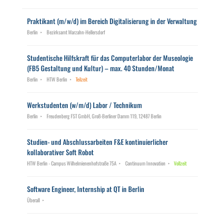
Praktikant (m/w/d) im Bereich Digitalisierung in der Verwaltung
Berlin
Bezirksamt Marzahn-Hellersdorf
Studentische Hilfskraft für das Computerlabor der Museologie
(FB5 Gestaltung und Kultur) – max. 40 Stunden/Monat
Berlin
HTW Berlin
Teilzeit
Werkstudenten (w/m/d) Labor / Technikum
Berlin
Freudenberg FST GmbH, Groß-Berliner Damm 119, 12487 Berlin
Studien- und Abschlussarbeiten F&E kontinuierlicher
kollaborativer Soft Robot
HTW Berlin - Campus Wilhelmienenhofstraße 75A
Continuum Innovation
Vollzeit
Software Engineer, Internship at QT in Berlin
Überall