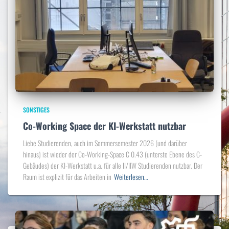
SONSTIGES
Co-Working Space der KI-Werkstatt nutzbar
Liebe Studierenden, auch im Sommersemester 2026 (und darüber
hinaus) ist wieder der Co-Working-Space C 0.43 (unterste Ebene des C-
Gebäudes) der KI-Werkstatt u.a. für alle II/IIW Studierenden nutzbar. Der
Raum ist explizit für das Arbeiten in
Weiterlesen…