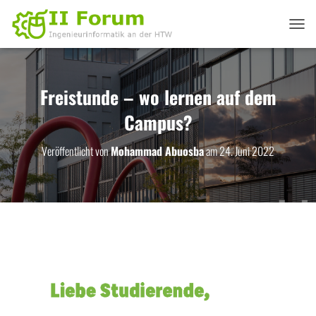
N
A
V
I
G
Freistunde – wo lernen auf dem
A
Campus?
T
I
O
Veröffentlicht von
Mohammad Abuosba
am
24. Juni 2022
N
U
M
S
C
H
A
L
T
E
N