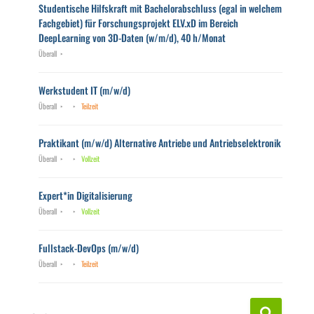
Studentische Hilfskraft mit Bachelorabschluss (egal in welchem
Fachgebiet) für Forschungsprojekt ELV.xD im Bereich
DeepLearning von 3D-Daten (w/m/d), 40 h/Monat
Überall
Werkstudent IT (m/w/d)
Überall
Teilzeit
Praktikant (m/w/d) Alternative Antriebe und Antriebselektronik
Überall
Vollzeit
Expert*in Digitalisierung
Überall
Vollzeit
Fullstack-DevOps (m/w/d)
Überall
Teilzeit
S