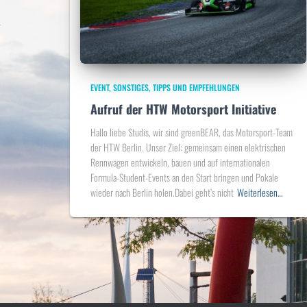
EVENT
SONSTIGES
TIPPS UND EMPFEHLUNGEN
Aufruf der HTW Motorsport Initiative
Hallo liebe Studis, wir sind greenBEAR, das Motorsport-Team
der HTW Berlin. Unser Ziel: gemeinsam einen elektrischen
Rennwagen entwickeln, bauen und auf internationalen
Formula-Student-Events an den Start bringen und Pokale
wieder nach Berlin holen.Dabei geht’s nicht
Weiterlesen…