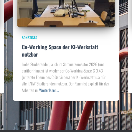
SONSTIGES
Co-Working Space der KI-Werkstatt
nutzbar
Liebe Studierenden, auch im Sommersemester 2026 (und
darüber hinaus) ist wieder der Co-Working-Space C 0.43
(unterste Ebene des C-Gebäudes) der KI-Werkstatt u.a. für
alle II/IIW Studierenden nutzbar. Der Raum ist explizit für das
Arbeiten in
Weiterlesen…