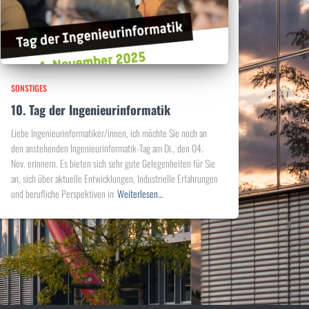
SONSTIGES
10. Tag der Ingenieurinformatik
Liebe Ingenieurinformatiker/innen, ich möchte Sie noch an
den anstehenden Ingenieurinformatik-Tag am Di., den 04.
Nov. erinnern. Es bieten sich sehr gute Gelegenheiten für Sie
an, sich über aktuelle Entwicklungen, Industrielle Erfahrungen
und berufliche Perspektiven in
Weiterlesen…