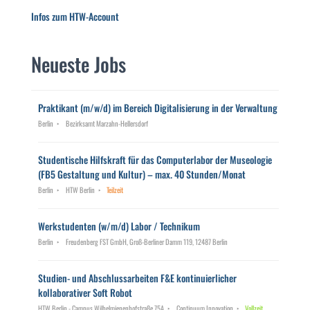
Infos zum HTW-Account
Neueste Jobs
Praktikant (m/w/d) im Bereich Digitalisierung in der Verwaltung
Berlin
Bezirksamt Marzahn-Hellersdorf
Studentische Hilfskraft für das Computerlabor der Museologie
(FB5 Gestaltung und Kultur) – max. 40 Stunden/Monat
Berlin
HTW Berlin
Teilzeit
Werkstudenten (w/m/d) Labor / Technikum
Berlin
Freudenberg FST GmbH, Groß-Berliner Damm 119, 12487 Berlin
Studien- und Abschlussarbeiten F&E kontinuierlicher
kollaborativer Soft Robot
HTW Berlin - Campus Wilhelmienenhofstraße 75A
Continuum Innovation
Vollzeit