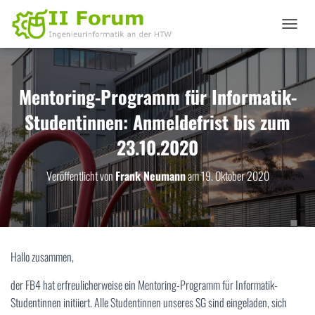
N
A
V
I
G
Mentoring-Programm für Informatik-
A
Studentinnen: Anmeldefrist bis zum
T
I
23.10.2020
O
N
U
Veröffentlicht von
Frank Neumann
am
19. Oktober 2020
M
S
C
H
A
L
Hallo zusammen,
T
E
der FB4 hat erfreulicherweise ein Mentoring-Programm für Informatik-
N
Studentinnen initiiert. Alle Studentinnen unseres SG sind eingeladen, sich