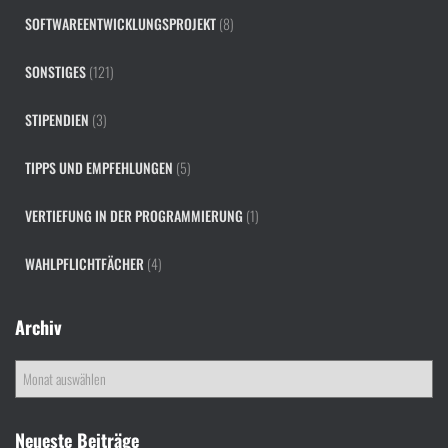
SOFTWAREENTWICKLUNGSPROJEKT
(8)
SONSTIGES
(121)
STIPENDIEN
(3)
TIPPS UND EMPFEHLUNGEN
(5)
VERTIEFUNG IN DER PROGRAMMIERUNG
(1)
WAHLPFLICHTFÄCHER
(4)
Archiv
A
r
c
h
Neueste Beiträge