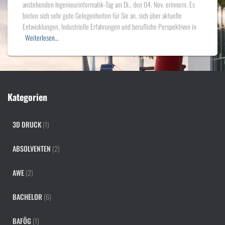
anstehenden Ingenieurinformatik-Tag am Di., den 04. Nov. erinnern. Es
bieten sich sehr gute Gelegenheiten für Sie an, sich über aktuelle
Entwicklungen, Industrielle Erfahrungen und berufliche Perspektiven in
Weiterlesen…
Kategorien
3D DRUCK
(1)
ABSOLVENTEN
(2)
AWE
(2)
BACHELOR
(6)
BAFÖG
(1)