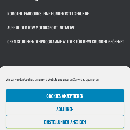
i
v
ROBOTER, PARCOURS, EINE HUNDERTSTEL SEKUNDE
AUFRUF DER HTW MOTORSPORT INITIATIVE
CERN STUDIERENDENPROGRAMME WIEDER FÜR BEWERBUNGEN GEÖFFNET
COOKIE-RICHTLINIE (EU)
FACHÜBERGREIFENDES PROJEKT
Wir verwenden Cookies, um unsere Website und unseren Service zu optimieren.
PROGRAMMIERPROJEKT
PROJEKTE/UNTERNEHMEN
COOKIES AKZEPTIEREN
SOFTWAREENTWICKLUNGSPROJEKT
STELLENANGEBOT HINZUFÜGEN
ABLEHNEN
UNTERNEHMEN
EINSTELLUNGEN ANZEIGEN
Hestia | Entwickelt von
ThemeIsle