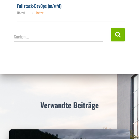
Fullstack-DevOps (m/w/d)
Überall
Teilzeit
S
Suchen …
u
c
h
e
n
n
a
c
h
:
Verwandte Beiträge