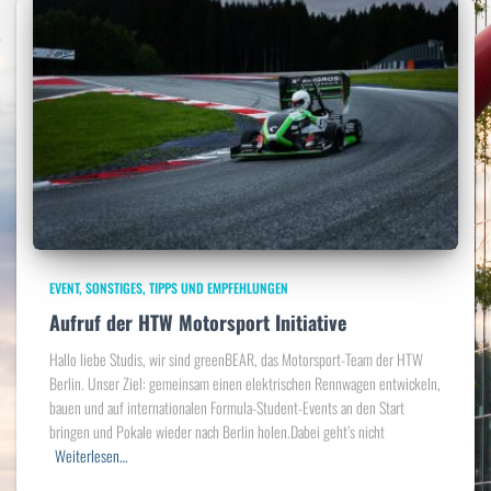
EVENT
SONSTIGES
TIPPS UND EMPFEHLUNGEN
Aufruf der HTW Motorsport Initiative
Hallo liebe Studis, wir sind greenBEAR, das Motorsport-Team der HTW
Berlin. Unser Ziel: gemeinsam einen elektrischen Rennwagen entwickeln,
bauen und auf internationalen Formula-Student-Events an den Start
bringen und Pokale wieder nach Berlin holen.Dabei geht’s nicht
Weiterlesen…