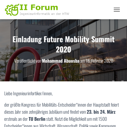
N
A
V
I
G
Einladung Future Mobility Summit
A
2020
T
I
O
Veröffentlicht von
Mohammad Abuosba
am
18. Februar 2020
N
U
M
S
C
H
Liebe Ingenieurinfortiker/innen,
A
L
der größte Kongress für Mobilitäts-Entscheider*innen der Hauptstadt feiert
T
dieses Jahr sein zehnjähriges Jubiläum und findet vom
23. bis 24. März
E
N
erstmals an der
TU Berlin
statt. Nutzt die Möglichkeit um mit 1500
Entscheider*innen aus Wirtschaft, Wissenschaft, Politik sowie Kommunen