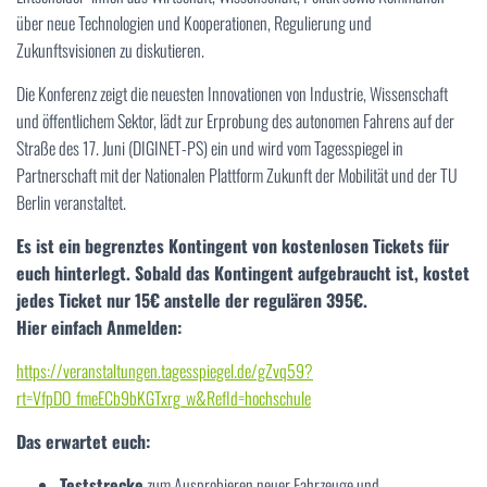
über neue Technologien und Kooperationen, Regulierung und
Zukunftsvisionen zu diskutieren.
Die Konferenz zeigt die neuesten Innovationen von Industrie, Wissenschaft
und öffentlichem Sektor, lädt zur Erprobung des autonomen Fahrens auf der
Straße des 17. Juni (DIGINET-PS) ein und wird vom Tagesspiegel in
Partnerschaft mit der Nationalen Plattform Zukunft der Mobilität und der TU
Berlin veranstaltet.
Es ist ein begrenztes Kontingent von kostenlosen Tickets für
euch hinterlegt. Sobald das Kontingent aufgebraucht ist, kostet
jedes Ticket nur 15€ anstelle der regulären 395€.
Hier einfach Anmelden
:
https://veranstaltungen.tagesspiegel.de/gZvq59?
rt=VfpDO_fmeECb9bKGTxrg_w&RefId=hochschule
Das erwartet euch:
Teststrecke
zum Ausprobieren neuer Fahrzeuge und