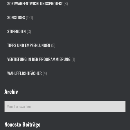
SOFTWAREENTWICKLUNGSPROJEKT
(8)
SONSTIGES
(121)
STIPENDIEN
(3)
TIPPS UND EMPFEHLUNGEN
(5)
VERTIEFUNG IN DER PROGRAMMIERUNG
(1)
WAHLPFLICHTFÄCHER
(4)
Archiv
A
r
c
h
Neueste Beiträge
i