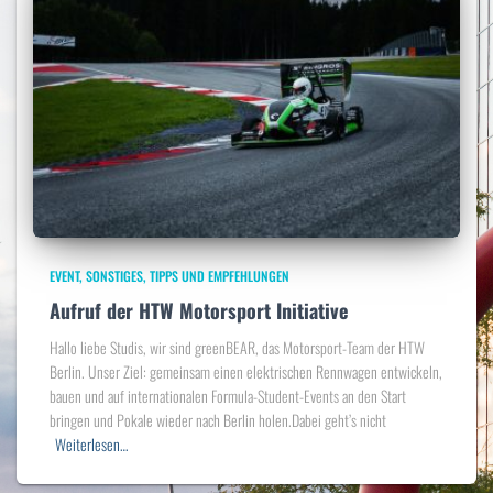
EVENT
SONSTIGES
TIPPS UND EMPFEHLUNGEN
Aufruf der HTW Motorsport Initiative
Hallo liebe Studis, wir sind greenBEAR, das Motorsport-Team der HTW
Berlin. Unser Ziel: gemeinsam einen elektrischen Rennwagen entwickeln,
bauen und auf internationalen Formula-Student-Events an den Start
bringen und Pokale wieder nach Berlin holen.Dabei geht’s nicht
Weiterlesen…