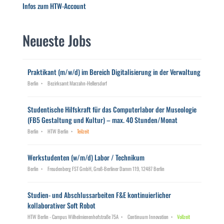
Infos zum HTW-Account
Neueste Jobs
Praktikant (m/w/d) im Bereich Digitalisierung in der Verwaltung
Berlin
Bezirksamt Marzahn-Hellersdorf
Studentische Hilfskraft für das Computerlabor der Museologie
(FB5 Gestaltung und Kultur) – max. 40 Stunden/Monat
Berlin
HTW Berlin
Teilzeit
Werkstudenten (w/m/d) Labor / Technikum
Berlin
Freudenberg FST GmbH, Groß-Berliner Damm 119, 12487 Berlin
Studien- und Abschlussarbeiten F&E kontinuierlicher
kollaborativer Soft Robot
HTW Berlin - Campus Wilhelmienenhofstraße 75A
Continuum Innovation
Vollzeit