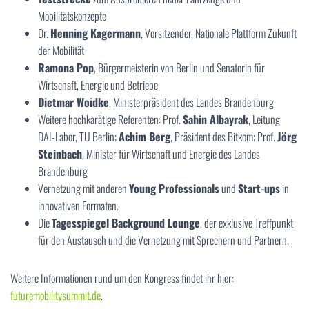
Mobilitätskonzepte
Dr.
Henning Kagermann
, Vorsitzender, Nationale Plattform Zukunft
der Mobilität
Ramona Pop
, Bürgermeisterin von Berlin und Senatorin für
Wirtschaft, Energie und Betriebe
Dietmar Woidke
, Ministerpräsident des Landes Brandenburg
Weitere hochkarätige Referenten: Prof.
Sahin Albayrak
, Leitung
DAI-Labor, TU Berlin;
Achim Berg
, Präsident des Bitkom; Prof.
Jörg
Steinbach
, Minister für Wirtschaft und Energie des Landes
Brandenburg
Vernetzung mit anderen
Young Professionals
und
Start-ups
in
innovativen Formaten.
Die
Tagesspiegel Background Lounge
, der exklusive Treffpunkt
für den Austausch und die Vernetzung mit Sprechern und Partnern.
Weitere Informationen rund um den Kongress findet ihr hier:
futuremobilitysummit.de
.