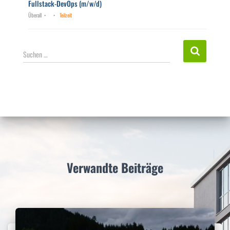
Fullstack-DevOps (m/w/d)
Überall
Teilzeit
S
Suchen …
u
c
h
e
n
n
a
c
h
:
Verwandte Beiträge