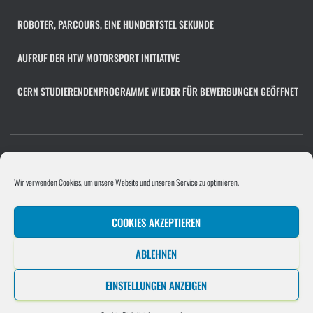
v
ROBOTER, PARCOURS, EINE HUNDERTSTEL SEKUNDE
AUFRUF DER HTW MOTORSPORT INITIATIVE
CERN STUDIERENDENPROGRAMME WIEDER FÜR BEWERBUNGEN GEÖFFNET
COOKIE-RICHTLINIE (EU)
FACHÜBERGREIFENDES PROJEKT
Wir verwenden Cookies, um unsere Website und unseren Service zu optimieren.
PROGRAMMIERPROJEKT
PROJEKTE/UNTERNEHMEN
COOKIES AKZEPTIEREN
SOFTWAREENTWICKLUNGSPROJEKT
STELLENANGEBOT HINZUFÜGEN
ABLEHNEN
UNTERNEHMEN
EINSTELLUNGEN ANZEIGEN
Hestia | Entwickelt von
ThemeIsle