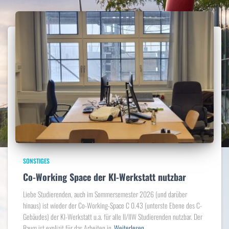
SONSTIGES
Co-Working Space der KI-Werkstatt nutzbar
Liebe Studierenden, auch im Sommersemester 2026 (und darüber
hinaus) ist wieder der Co-Working-Space C 0.43 (unterste Ebene des C-
Gebäudes) der KI-Werkstatt u.a. für alle II/IIW Studierenden nutzbar. Der
Raum ist explizit für das Arbeiten in
Weiterlesen…