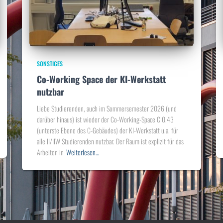
SONSTIGES
Co-Working Space der KI-Werkstatt
nutzbar
Liebe Studierenden, auch im Sommersemester 2026 (und
darüber hinaus) ist wieder der Co-Working-Space C 0.43
(unterste Ebene des C-Gebäudes) der KI-Werkstatt u.a. für
alle II/IIW Studierenden nutzbar. Der Raum ist explizit für das
Arbeiten in
Weiterlesen…