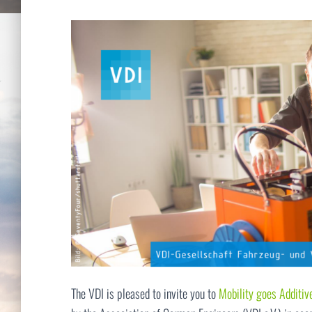
The VDI is pleased to invite you to
Mobility goes Additiv