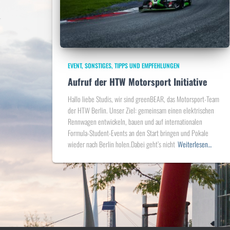
EVENT
SONSTIGES
TIPPS UND EMPFEHLUNGEN
Aufruf der HTW Motorsport Initiative
Hallo liebe Studis, wir sind greenBEAR, das Motorsport-Team
der HTW Berlin. Unser Ziel: gemeinsam einen elektrischen
Rennwagen entwickeln, bauen und auf internationalen
Formula-Student-Events an den Start bringen und Pokale
wieder nach Berlin holen.Dabei geht’s nicht
Weiterlesen…