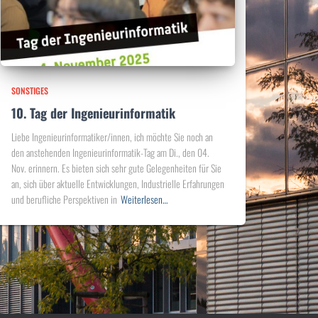
SONSTIGES
10. Tag der Ingenieurinformatik
Liebe Ingenieurinformatiker/innen, ich möchte Sie noch an
den anstehenden Ingenieurinformatik-Tag am Di., den 04.
Nov. erinnern. Es bieten sich sehr gute Gelegenheiten für Sie
an, sich über aktuelle Entwicklungen, Industrielle Erfahrungen
und berufliche Perspektiven in
Weiterlesen…