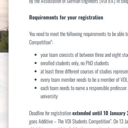
by the Association of German Engineers (VDI e.V.) in coop
Requirements for your registration
You need to meet the following requirements to be able t
Competition”:
your team consists of between three and eight stu
enrolled students only, no PhD students
at least three different courses of studies repres
every team member needs to be a member of VDI, wh
each team needs to name a responsible professor at
university
Deadline for registration
extended until 10 January
goes Additive – The VDI Students Competition”. On 13 Jan