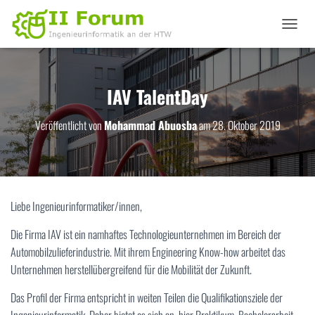
N
A
V
I
G
IAV TalentDay
A
T
Veröffentlicht von
Mohammad Abuosba
am
28. Oktober 2019
I
O
N
U
M
S
Liebe Ingenieurinformatiker/innen,
C
H
Die Firma IAV ist ein namhaftes Technologieunternehmen im Bereich der
A
L
Automobilzulieferindustrie. Mit ihrem Engineering Know-how arbeitet das
T
Unternehmen herstellübergreifend für die Mobilität der Zukunft.
E
N
Das Profil der Firma entspricht in weiten Teilen die Qualifikationsziele der