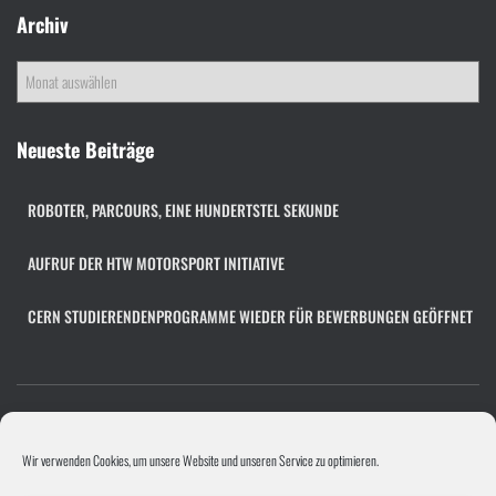
Archiv
A
r
c
h
Neueste Beiträge
i
v
ROBOTER, PARCOURS, EINE HUNDERTSTEL SEKUNDE
AUFRUF DER HTW MOTORSPORT INITIATIVE
CERN STUDIERENDENPROGRAMME WIEDER FÜR BEWERBUNGEN GEÖFFNET
COOKIE-RICHTLINIE (EU)
FACHÜBERGREIFENDES PROJEKT
Wir verwenden Cookies, um unsere Website und unseren Service zu optimieren.
PROGRAMMIERPROJEKT
PROJEKTE/UNTERNEHMEN