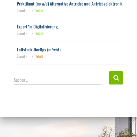
Praktikant (m/w/d) Alternative Antriebe und Antriebselektronik
Überall
Vollzeit
Expert*in Digitalisierung
Überall
Vollzeit
Fullstack-DevOps (m/w/d)
Überall
Teilzeit
S
Suchen …
u
c
h
e
n
n
a
c