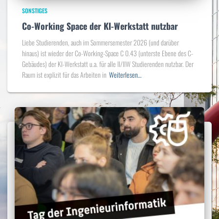
SONSTIGES
Co-Working Space der KI-Werkstatt nutzbar
Liebe Studierenden, auch im Sommersemester 2026 (und darüber
hinaus) ist wieder der Co-Working-Space C 0.43 (unterste Ebene des C-
Gebäudes) der KI-Werkstatt u.a. für alle II/IIW Studierenden nutzbar. Der
Raum ist explizit für das Arbeiten in
Weiterlesen…