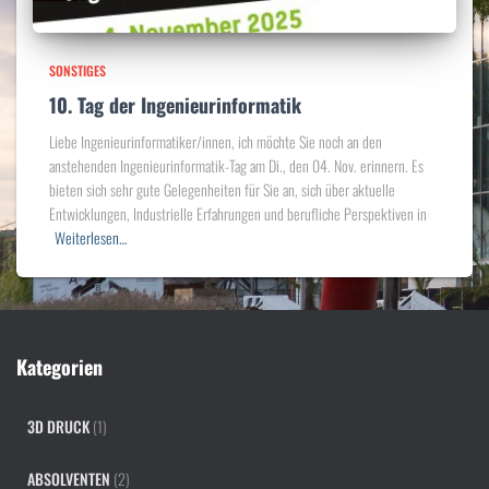
SONSTIGES
10. Tag der Ingenieurinformatik
Liebe Ingenieurinformatiker/innen, ich möchte Sie noch an den
anstehenden Ingenieurinformatik-Tag am Di., den 04. Nov. erinnern. Es
bieten sich sehr gute Gelegenheiten für Sie an, sich über aktuelle
Entwicklungen, Industrielle Erfahrungen und berufliche Perspektiven in
Weiterlesen…
Kategorien
3D DRUCK
(1)
ABSOLVENTEN
(2)