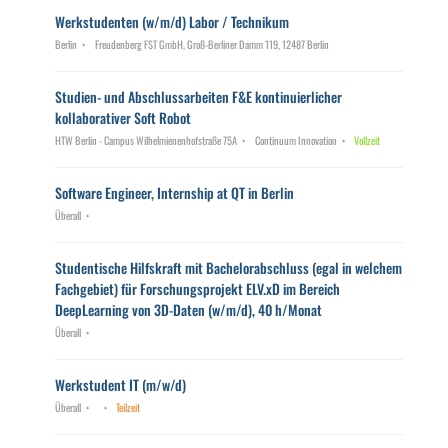
Werkstudenten (w/m/d) Labor / Technikum
Berlin
Freudenberg FST GmbH, Groß-Berliner Damm 119, 12487 Berlin
Studien- und Abschlussarbeiten F&E kontinuierlicher
kollaborativer Soft Robot
HTW Berlin - Campus Wilhelmienenhofstraße 75A
Continuum Innovation
Vollzeit
Software Engineer, Internship at QT in Berlin
Überall
Studentische Hilfskraft mit Bachelorabschluss (egal in welchem
Fachgebiet) für Forschungsprojekt ELV.xD im Bereich
DeepLearning von 3D-Daten (w/m/d), 40 h/Monat
Überall
Werkstudent IT (m/w/d)
Überall
Teilzeit