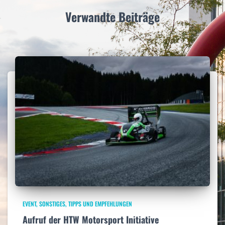
h
:
Verwandte Beiträge
EVENT
SONSTIGES
TIPPS UND EMPFEHLUNGEN
Aufruf der HTW Motorsport Initiative