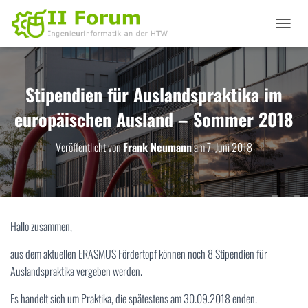
N
A
V
I
G
Stipendien für Auslandspraktika im
A
europäischen Ausland – Sommer 2018
T
I
O
Veröffentlicht von
Frank Neumann
am
7. Juni 2018
N
U
M
S
C
H
Hallo zusammen,
A
L
aus dem aktuellen ERASMUS Fördertopf können noch 8 Stipendien für
T
Auslandspraktika vergeben werden.
E
N
Es handelt sich um Praktika, die spätestens am 30.09.2018 enden.