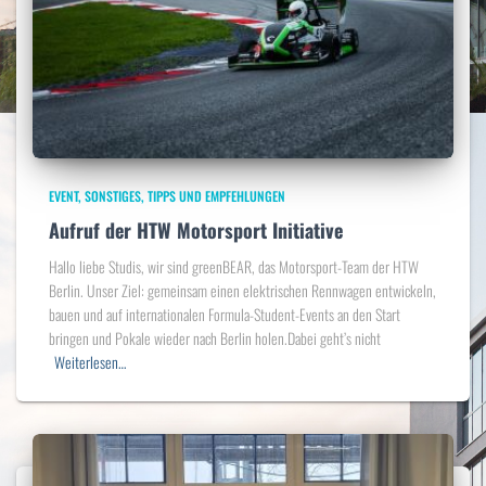
EVENT
SONSTIGES
TIPPS UND EMPFEHLUNGEN
Aufruf der HTW Motorsport Initiative
Hallo liebe Studis, wir sind greenBEAR, das Motorsport-Team der HTW
Berlin. Unser Ziel: gemeinsam einen elektrischen Rennwagen entwickeln,
bauen und auf internationalen Formula-Student-Events an den Start
bringen und Pokale wieder nach Berlin holen.Dabei geht’s nicht
Weiterlesen…