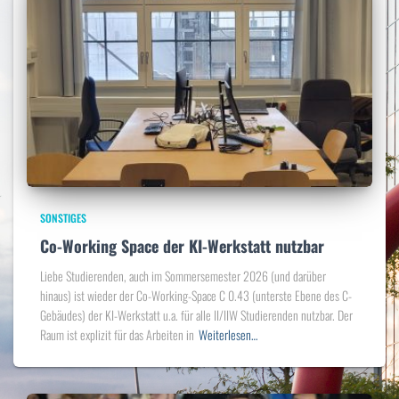
SONSTIGES
Co-Working Space der KI-Werkstatt nutzbar
Liebe Studierenden, auch im Sommersemester 2026 (und darüber
hinaus) ist wieder der Co-Working-Space C 0.43 (unterste Ebene des C-
Gebäudes) der KI-Werkstatt u.a. für alle II/IIW Studierenden nutzbar. Der
Raum ist explizit für das Arbeiten in
Weiterlesen…