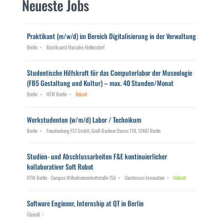
Neueste Jobs
Praktikant (m/w/d) im Bereich Digitalisierung in der Verwaltung
Berlin
Bezirksamt Marzahn-Hellersdorf
Studentische Hilfskraft für das Computerlabor der Museologie
(FB5 Gestaltung und Kultur) – max. 40 Stunden/Monat
Berlin
HTW Berlin
Teilzeit
Werkstudenten (w/m/d) Labor / Technikum
Berlin
Freudenberg FST GmbH, Groß-Berliner Damm 119, 12487 Berlin
Studien- und Abschlussarbeiten F&E kontinuierlicher
kollaborativer Soft Robot
HTW Berlin - Campus Wilhelmienenhofstraße 75A
Continuum Innovation
Vollzeit
Software Engineer, Internship at QT in Berlin
Überall