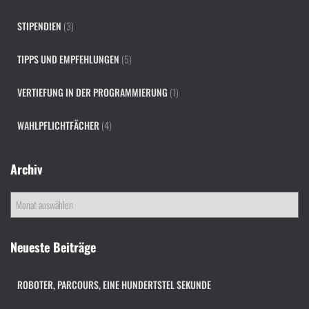
STIPENDIEN
(3)
TIPPS UND EMPFEHLUNGEN
(5)
VERTIEFUNG IN DER PROGRAMMIERUNG
(1)
WAHLPFLICHTFÄCHER
(4)
Archiv
A
r
c
h
Neueste Beiträge
i
v
ROBOTER, PARCOURS, EINE HUNDERTSTEL SEKUNDE