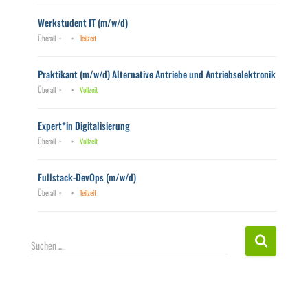
Werkstudent IT (m/w/d)
Überall
Teilzeit
Praktikant (m/w/d) Alternative Antriebe und Antriebselektronik
Überall
Vollzeit
Expert*in Digitalisierung
Überall
Vollzeit
Fullstack-DevOps (m/w/d)
Überall
Teilzeit
S
Suchen …
u
c
h
e