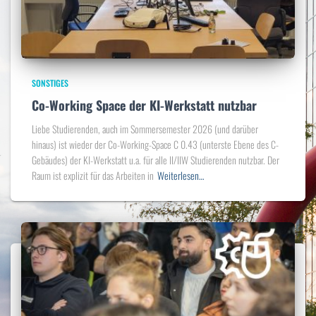
SONSTIGES
Co-Working Space der KI-Werkstatt nutzbar
Liebe Studierenden, auch im Sommersemester 2026 (und darüber
hinaus) ist wieder der Co-Working-Space C 0.43 (unterste Ebene des C-
Gebäudes) der KI-Werkstatt u.a. für alle II/IIW Studierenden nutzbar. Der
Raum ist explizit für das Arbeiten in
Weiterlesen…