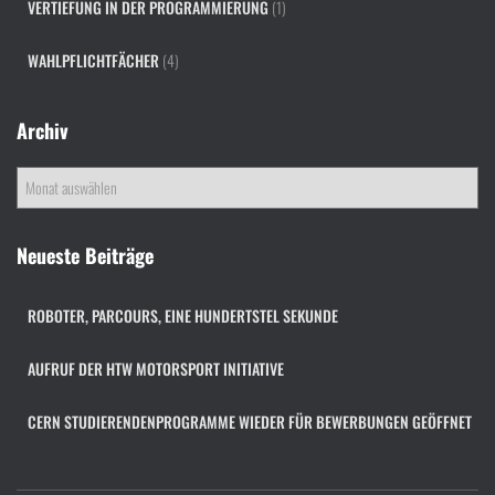
VERTIEFUNG IN DER PROGRAMMIERUNG
(1)
WAHLPFLICHTFÄCHER
(4)
Archiv
A
r
c
h
Neueste Beiträge
i
v
ROBOTER, PARCOURS, EINE HUNDERTSTEL SEKUNDE
AUFRUF DER HTW MOTORSPORT INITIATIVE
CERN STUDIERENDENPROGRAMME WIEDER FÜR BEWERBUNGEN GEÖFFNET