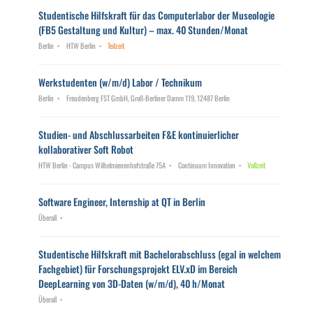
Studentische Hilfskraft für das Computerlabor der Museologie
(FB5 Gestaltung und Kultur) – max. 40 Stunden/Monat
Berlin
HTW Berlin
Teilzeit
Werkstudenten (w/m/d) Labor / Technikum
Berlin
Freudenberg FST GmbH, Groß-Berliner Damm 119, 12487 Berlin
Studien- und Abschlussarbeiten F&E kontinuierlicher
kollaborativer Soft Robot
HTW Berlin - Campus Wilhelmienenhofstraße 75A
Continuum Innovation
Vollzeit
Software Engineer, Internship at QT in Berlin
Überall
Studentische Hilfskraft mit Bachelorabschluss (egal in welchem
Fachgebiet) für Forschungsprojekt ELV.xD im Bereich
DeepLearning von 3D-Daten (w/m/d), 40 h/Monat
Überall