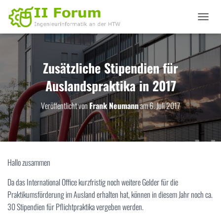
N
A
V
I
G
Zusätzliche Stipendien für
A
Auslandspraktika in 2017
T
I
O
Veröffentlicht von
Frank Neumann
am
6. Juli 2017
N
U
M
S
C
H
Hallo zusammen
A
L
Da das International Office kurzfristig noch weitere Gelder für die
T
Praktikumsförderung im Ausland erhalten hat, können in diesem Jahr noch ca.
E
N
30 Stipendien für Pflichtpraktika vergeben werden.