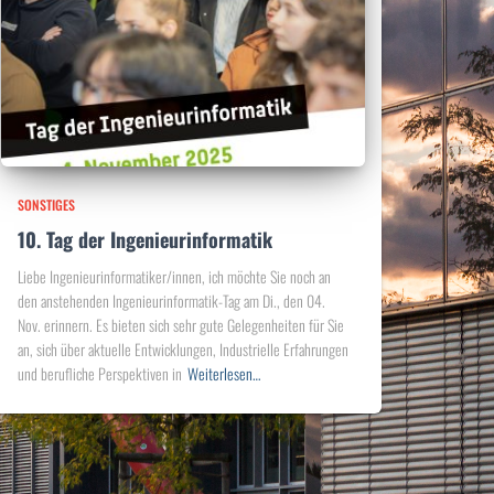
SONSTIGES
10. Tag der Ingenieurinformatik
Liebe Ingenieurinformatiker/innen, ich möchte Sie noch an
den anstehenden Ingenieurinformatik-Tag am Di., den 04.
Nov. erinnern. Es bieten sich sehr gute Gelegenheiten für Sie
an, sich über aktuelle Entwicklungen, Industrielle Erfahrungen
und berufliche Perspektiven in
Weiterlesen…