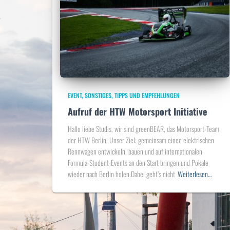
EVENT
SONSTIGES
TIPPS UND EMPFEHLUNGEN
Aufruf der HTW Motorsport Initiative
Hallo liebe Studis, wir sind greenBEAR, das Motorsport-Team
der HTW Berlin. Unser Ziel: gemeinsam einen elektrischen
Rennwagen entwickeln, bauen und auf internationalen
Formula-Student-Events an den Start bringen und Pokale
wieder nach Berlin holen.Dabei geht’s nicht
Weiterlesen…