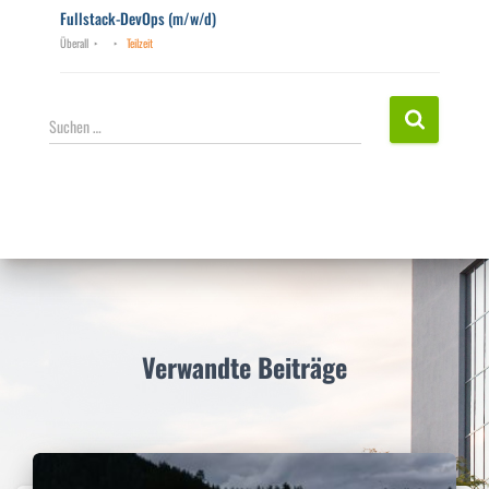
Fullstack-DevOps (m/w/d)
Überall
Teilzeit
S
Suchen …
u
c
h
e
n
n
a
c
h
:
Verwandte Beiträge