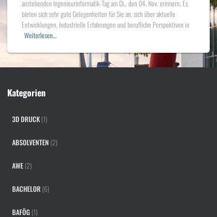
anstehenden Ingenieurinformatik-Tag am Di., den 04. Nov. erinnern. Es
bieten sich sehr gute Gelegenheiten für Sie an, sich über aktuelle
Entwicklungen, Industrielle Erfahrungen und berufliche Perspektiven in
Weiterlesen…
Kategorien
3D DRUCK
(1)
ABSOLVENTEN
(2)
AWE
(2)
BACHELOR
(6)
BAFÖG
(1)