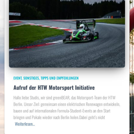
EVENT
SONSTIGES
TIPPS UND EMPFEHLUNGEN
Aufruf der HTW Motorsport Initiative
Hallo liebe Studis, wir sind greenBEAR, das Motorsport-Team der HTW
Berlin. Unser Ziel: gemeinsam einen elektrischen Rennwagen entwickeln,
bauen und auf internationalen Formula-Student-Events an den Start
bringen und Pokale wieder nach Berlin holen.Dabei geht’s nicht
Weiterlesen…