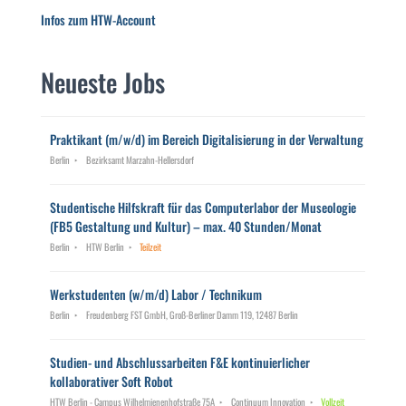
Infos zum HTW-Account
Neueste Jobs
Praktikant (m/w/d) im Bereich Digitalisierung in der Verwaltung
Berlin
Bezirksamt Marzahn-Hellersdorf
Studentische Hilfskraft für das Computerlabor der Museologie
(FB5 Gestaltung und Kultur) – max. 40 Stunden/Monat
Berlin
HTW Berlin
Teilzeit
Werkstudenten (w/m/d) Labor / Technikum
Berlin
Freudenberg FST GmbH, Groß-Berliner Damm 119, 12487 Berlin
Studien- und Abschlussarbeiten F&E kontinuierlicher
kollaborativer Soft Robot
HTW Berlin - Campus Wilhelmienenhofstraße 75A
Continuum Innovation
Vollzeit