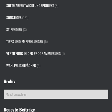
SOFTWAREENTWICKLUNGSPROJEKT
(8)
SONSTIGES
(121)
STIPENDIEN
(3)
TIPPS UND EMPFEHLUNGEN
(5)
VERTIEFUNG IN DER PROGRAMMIERUNG
(1)
WAHLPFLICHTFÄCHER
(4)
Archiv
A
r
c
h
Neueste Beiträge