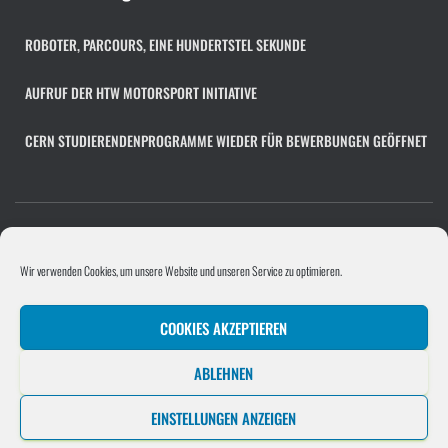
i
v
ROBOTER, PARCOURS, EINE HUNDERTSTEL SEKUNDE
AUFRUF DER HTW MOTORSPORT INITIATIVE
CERN STUDIERENDENPROGRAMME WIEDER FÜR BEWERBUNGEN GEÖFFNET
COOKIE-RICHTLINIE (EU)
FACHÜBERGREIFENDES PROJEKT
Wir verwenden Cookies, um unsere Website und unseren Service zu optimieren.
PROGRAMMIERPROJEKT
PROJEKTE/UNTERNEHMEN
COOKIES AKZEPTIEREN
SOFTWAREENTWICKLUNGSPROJEKT
STELLENANGEBOT HINZUFÜGEN
ABLEHNEN
UNTERNEHMEN
EINSTELLUNGEN ANZEIGEN
Hestia | Entwickelt von
ThemeIsle