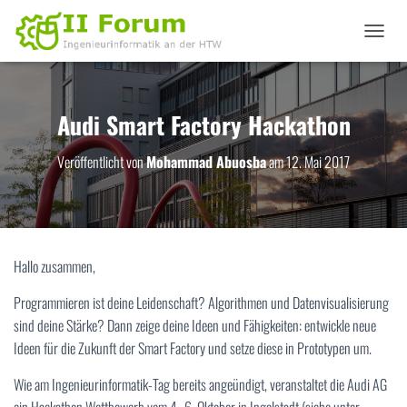
N
A
V
I
G
Audi Smart Factory Hackathon
A
T
Veröffentlicht von
Mohammad Abuosba
am
12. Mai 2017
I
O
N
U
M
S
Hallo zusammen,
C
H
Programmieren ist deine Leidenschaft? Algorithmen und Datenvisualisierung
A
L
sind deine Stärke? Dann zeige deine Ideen und Fähigkeiten: entwickle neue
T
Ideen für die Zukunft der Smart Factory und setze diese in Prototypen um.
E
N
Wie am Ingenieurinformatik-Tag bereits angeündigt, veranstaltet die Audi AG